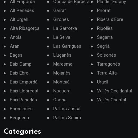
Alt Empordà
Conca de Barberà
Pla de l'Estany
Alt Penedès
Garraf
Priorat
Alt Urgell
Gironès
Ribera d'Ebre
Alta Ribagorça
La Garrotxa
Ripollès
Anoia
La Selva
Segarra
Aran
Les Garrigues
Segrià
Bages
Lluçanès
Solsonès
Baix Camp
Maresme
Tarragonès
Baix Ebre
Moianès
Terra Alta
Baix Empordà
Montsià
Urgell
Baix Llobregat
Noguera
Vallès Occidental
Baix Penedès
Osona
Vallès Oriental
Barcelonès
Pallars Jussà
Berguedà
Pallars Sobirà
Categories