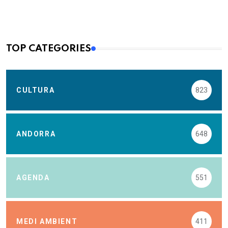
TOP CATEGORIES
CULTURA
823
ANDORRA
648
AGENDA
551
MEDI AMBIENT
411