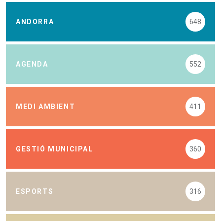
ANDORRA
648
AGENDA
552
MEDI AMBIENT
411
GESTIÓ MUNICIPAL
360
ESPORTS
316