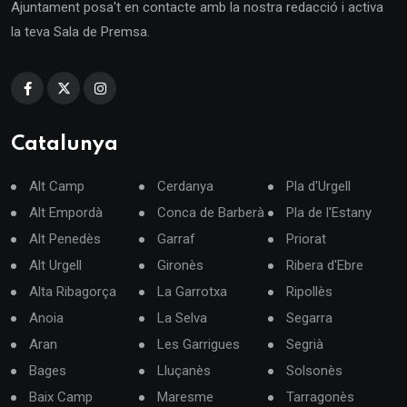
Ajuntament posa't en contacte amb la nostra redacció i activa
la teva Sala de Premsa.
Catalunya
Alt Camp
Cerdanya
Pla d'Urgell
Alt Empordà
Conca de Barberà
Pla de l'Estany
Alt Penedès
Garraf
Priorat
Alt Urgell
Gironès
Ribera d'Ebre
Alta Ribagorça
La Garrotxa
Ripollès
Anoia
La Selva
Segarra
Aran
Les Garrigues
Segrià
Bages
Lluçanès
Solsonès
Baix Camp
Maresme
Tarragonès