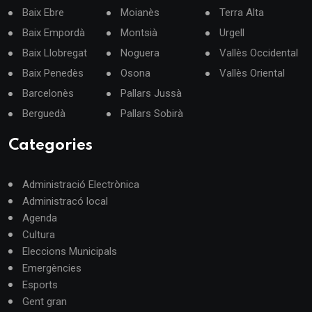
Baix Ebre
Moianès
Terra Alta
Baix Empordà
Montsià
Urgell
Baix Llobregat
Noguera
Vallès Occidental
Baix Penedès
Osona
Vallès Oriental
Barcelonès
Pallars Jussà
Berguedà
Pallars Sobirà
Categories
Administració Electrònica
Administracó local
Agenda
Cultura
Eleccions Municipals
Emergències
Esports
Gent gran