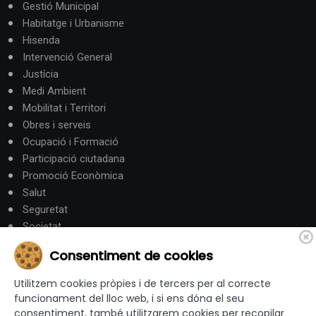
Gestió Municipal
Habitatge i Urbanisme
Hisenda
Intervenció General
Justícia
Medi Ambient
Mobilitat i Territori
Obres i serveis
Ocupació i Formació
Participació ciutadana
Promoció Econòmica
Salut
Seguretat
Societat
Turisme
Consentiment de cookies
Altres Canals
Utilitzem cookies pròpies i de tercers per al correcte
funcionament del lloc web, i si ens dóna el seu
consentiment, també utilitzarem cookies per recopilar