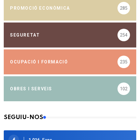
PROMOCIÓ ECONÒMICA
285
SEGURETAT
254
OCUPACIÓ I FORMACIÓ
235
OBRES I SERVEIS
102
SEGUIU-NOS
1.016
Fans