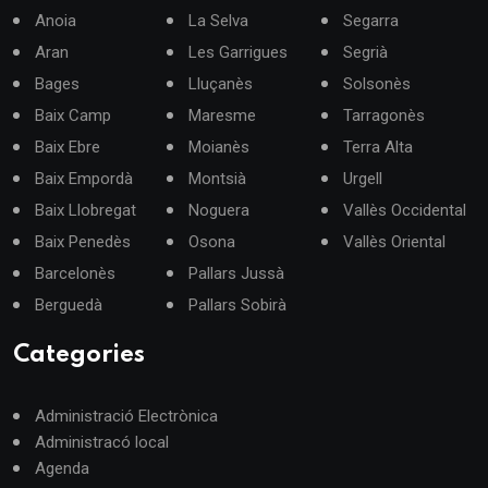
Anoia
La Selva
Segarra
Aran
Les Garrigues
Segrià
Bages
Lluçanès
Solsonès
Baix Camp
Maresme
Tarragonès
Baix Ebre
Moianès
Terra Alta
Baix Empordà
Montsià
Urgell
Baix Llobregat
Noguera
Vallès Occidental
Baix Penedès
Osona
Vallès Oriental
Barcelonès
Pallars Jussà
Berguedà
Pallars Sobirà
Categories
Administració Electrònica
Administracó local
Agenda