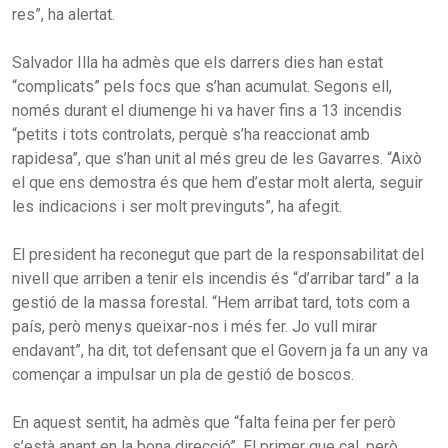
res”, ha alertat.
Salvador Illa ha admès que els darrers dies han estat
“complicats” pels focs que s’han acumulat. Segons ell,
només durant el diumenge hi va haver fins a 13 incendis
“petits i tots controlats, perquè s’ha reaccionat amb
rapidesa”, que s’han unit al més greu de les Gavarres. “Això
el que ens demostra és que hem d’estar molt alerta, seguir
les indicacions i ser molt previnguts”, ha afegit.
El president ha reconegut que part de la responsabilitat del
nivell que arriben a tenir els incendis és “d’arribar tard” a la
gestió de la massa forestal. “Hem arribat tard, tots com a
país, però menys queixar-nos i més fer. Jo vull mirar
endavant”, ha dit, tot defensant que el Govern ja fa un any va
començar a impulsar un pla de gestió de boscos.
En aquest sentit, ha admès que “falta feina per fer però
s’està anant en la bona direcció”. El primer que cal, però,