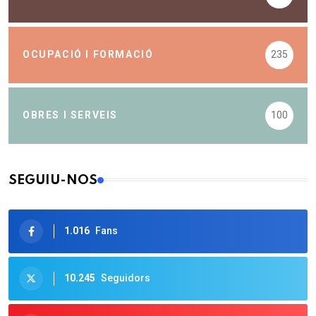
OCUPACIÓ I FORMACIÓ
235
OBRES I SERVEIS
100
SEGUIU-NOS
1.016
Fans
10.245
Seguidors