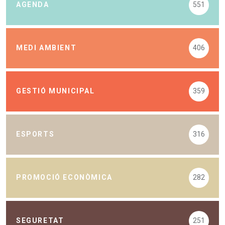
AGENDA
551
MEDI AMBIENT
406
GESTIÓ MUNICIPAL
359
ESPORTS
316
PROMOCIÓ ECONÒMICA
282
SEGURETAT
251