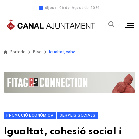
dijous, 06 de Agost de 2026
Portada
Blog
Igualtat, cohesió social i desenvolupament econòmic centren el Consell d’Alcaldies del mes de maig
PROMOCIÓ ECONÒMICA
SERVEIS SOCIALS
Igualtat, cohesió social i