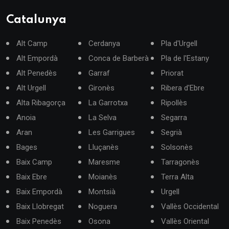
Catalunya
Alt Camp
Cerdanya
Pla d'Urgell
Alt Empordà
Conca de Barberà
Pla de l'Estany
Alt Penedès
Garraf
Priorat
Alt Urgell
Gironès
Ribera d'Ebre
Alta Ribagorça
La Garrotxa
Ripollès
Anoia
La Selva
Segarra
Aran
Les Garrigues
Segrià
Bages
Lluçanès
Solsonès
Baix Camp
Maresme
Tarragonès
Baix Ebre
Moianès
Terra Alta
Baix Empordà
Montsià
Urgell
Baix Llobregat
Noguera
Vallès Occidental
Baix Penedès
Osona
Vallès Oriental