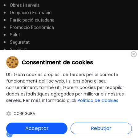
Obres i serveis
Ocupació i Formació
Participació ciutadana
Promoció Econòmica
Salut
Seguretat
Societat
Turisme
Consentiment de cookies
Altres Canals
Utilitzem cookies pròpies i de tercers per al correcte
funcionament del lloc web, i si ens dóna el seu
consentiment, també utilitzarem cookies per recopilar
canalandorra.ad
dades estadístiques agregades per millorar els nostres
serveis. Per més informació click
Política de Cookies
CONFIGURA
© 2012-2026 Ajuntaments de Catalunya - Tots els drets
reservats |
Avís Legal
|
Política de privacitat
|
Acceptar
Rebutjar
Política de Cookies
|
Accessibilitat
|