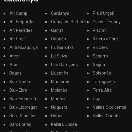
Alt Camp
Cerdanya
Pla d'Urgell
Alt Empordà
Conca de Barberà
Pla de l'Estany
Alt Penedès
Garraf
Priorat
Alt Urgell
Gironès
Ribera d'Ebre
Alta Ribagorça
La Garrotxa
Ripollès
Anoia
La Selva
Segarra
Aran
Les Garrigues
Segrià
Bages
Lluçanès
Solsonès
Baix Camp
Maresme
Tarragonès
Baix Ebre
Moianès
Terra Alta
Baix Empordà
Montsià
Urgell
Baix Llobregat
Noguera
Vallès Occidental
Baix Penedès
Osona
Vallès Oriental
Barcelonès
Pallars Jussà