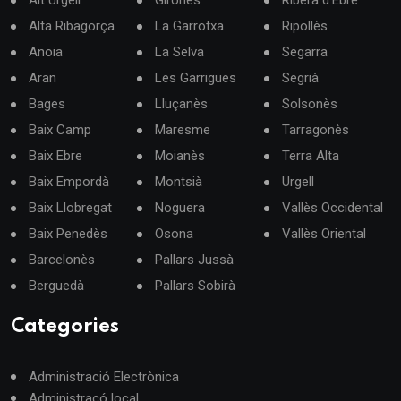
Alt Urgell
Gironès
Ribera d'Ebre
Alta Ribagorça
La Garrotxa
Ripollès
Anoia
La Selva
Segarra
Aran
Les Garrigues
Segrià
Bages
Lluçanès
Solsonès
Baix Camp
Maresme
Tarragonès
Baix Ebre
Moianès
Terra Alta
Baix Empordà
Montsià
Urgell
Baix Llobregat
Noguera
Vallès Occidental
Baix Penedès
Osona
Vallès Oriental
Barcelonès
Pallars Jussà
Berguedà
Pallars Sobirà
Categories
Administració Electrònica
Administracó local