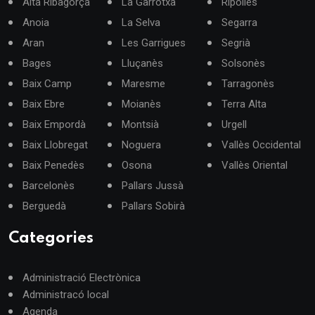
Alta Ribagorça
La Garrotxa
Ripollès
Anoia
La Selva
Segarra
Aran
Les Garrigues
Segrià
Bages
Lluçanès
Solsonès
Baix Camp
Maresme
Tarragonès
Baix Ebre
Moianès
Terra Alta
Baix Empordà
Montsià
Urgell
Baix Llobregat
Noguera
Vallès Occidental
Baix Penedès
Osona
Vallès Oriental
Barcelonès
Pallars Jussà
Berguedà
Pallars Sobirà
Categories
Administració Electrònica
Administracó local
Agenda