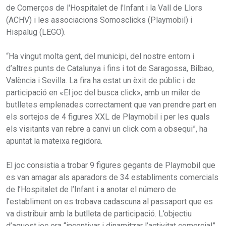
de Comerços de l'Hospitalet de l'Infant i la Vall de Llors
(ACHV) i les associacions Somosclicks (Playmobil) i
Hispalug (LEGO).
“Ha vingut molta gent, del municipi, del nostre entorn i
d’altres punts de Catalunya i fins i tot de Saragossa, Bilbao,
València i Sevilla. La fira ha estat un èxit de públic i de
participació en «El joc del busca click», amb un miler de
butlletes emplenades correctament que van prendre part en
els sortejos de 4 figures XXL de Playmobil i per les quals
els visitants van rebre a canvi un click com a obsequi”, ha
apuntat la mateixa regidora.
El joc consistia a trobar 9 figures gegants de Playmobil que
es van amagar als aparadors de 34 establiments comercials
de l’Hospitalet de l’Infant i a anotar el número de
l’establiment on es trobava cadascuna al passaport que es
va distribuir amb la butlleta de participació. L’objectiu
d’aquest joc era “incentivar i dinamitzar l’activitat comercial”,