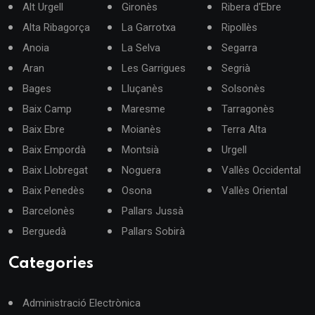
Alt Urgell
Gironès
Ribera d'Ebre
Alta Ribagorça
La Garrotxa
Ripollès
Anoia
La Selva
Segarra
Aran
Les Garrigues
Segrià
Bages
Lluçanès
Solsonès
Baix Camp
Maresme
Tarragonès
Baix Ebre
Moianès
Terra Alta
Baix Empordà
Montsià
Urgell
Baix Llobregat
Noguera
Vallès Occidental
Baix Penedès
Osona
Vallès Oriental
Barcelonès
Pallars Jussà
Berguedà
Pallars Sobirà
Categories
Administració Electrònica