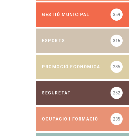
GESTIÓ MUNICIPAL
359
ESPORTS
316
PROMOCIÓ ECONÒMICA
285
SEGURETAT
252
OCUPACIÓ I FORMACIÓ
235