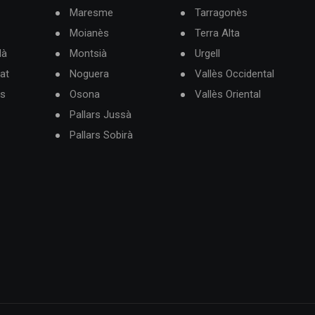
Maresme
Tarragonès
Moianès
Terra Alta
dà
Montsià
Urgell
at
Noguera
Vallès Occidental
ès
Osona
Vallès Oriental
Pallars Jussà
Pallars Sobirà