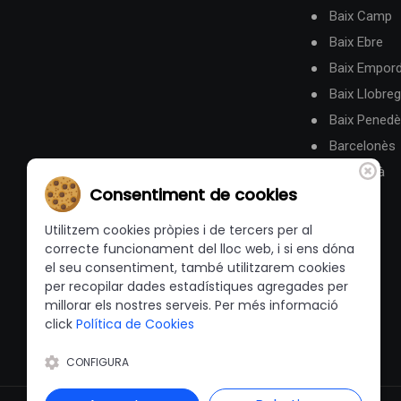
Baix Camp
Baix Ebre
Baix Empor
Baix Llobreg
Baix Pened
Barcelonès
Berguedà
Consentiment de cookies
Utilitzem cookies pròpies i de tercers per al
correcte funcionament del lloc web, i si ens dóna
el seu consentiment, també utilitzarem cookies
per recopilar dades estadístiques agregades per
millorar els nostres serveis. Per més informació
click
Política de Cookies
CONFIGURA