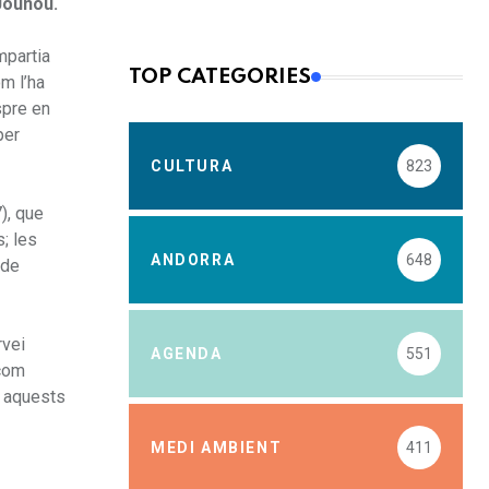
 Jounou.
mpartia
TOP CATEGORIES
om l’ha
spre en
per
CULTURA
823
7), que
s; les
ANDORRA
648
 de
rvei
AGENDA
551
 com
ue aquests
MEDI AMBIENT
411