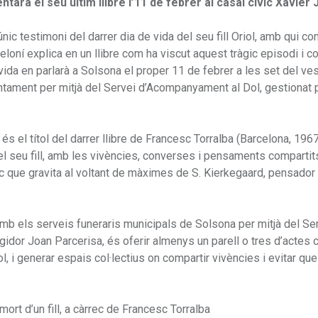
ntarà el seu últim llibre l’11 de febrer al casal cívic Xavier
nic testimoni del darrer dia de vida del seu fill Oriol, amb qui co
eloní explica en un llibre com ha viscut aquest tràgic episodi i c
 vida en parlarà a Solsona el proper 11 de febrer a les set del ve
juntament per mitjà del Servei d’Acompanyament al Dol, gestionat 
 és el títol del darrer llibre de Francesc Torralba (Barcelona, 196
 del seu fill, amb les vivències, converses i pensaments compartit
òfic que gravita al voltant de màximes de S. Kierkegaard, pensador
amb els serveis funeraris municipals de Solsona per mitjà del Se
gidor Joan Parcerisa, és oferir almenys un parell o tres d’actes
dol, i generar espais col·lectius on compartir vivències i evitar q
mort d’un fill, a càrrec de Francesc Torralba