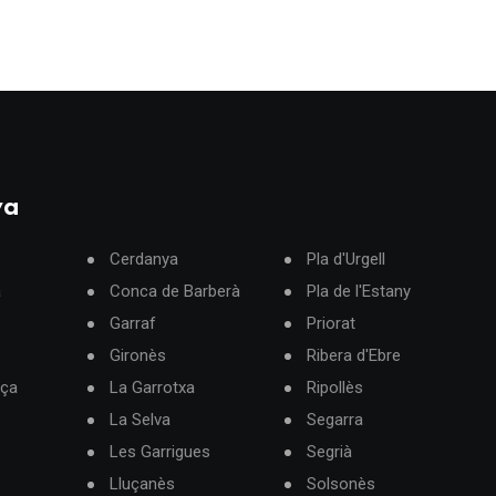
ya
Cerdanya
Pla d'Urgell
à
Conca de Barberà
Pla de l'Estany
Garraf
Priorat
Gironès
Ribera d'Ebre
rça
La Garrotxa
Ripollès
La Selva
Segarra
Les Garrigues
Segrià
Lluçanès
Solsonès