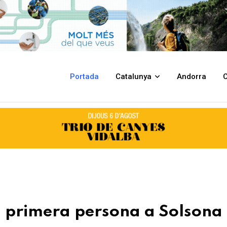
Solsona del dol per la mort d’un fill
Portada
Catalunya
Andorra
C
n primera persona a Solsona 