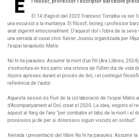
E
l filòsof, professor i escriptor barceloní prese
El 14 d’agost del 2023 Francesc Torralba va ser l’ú
una excursió a la muntanya. El filòsof, teòleg i professor barc
anat digerint emocionalment. D’aquest dol i l’obra de la seva
una xerrada al casal cívic Xavier Jounou organitzada per l’A
l’espai terapèutic Matís.
No hi ha paraules. Assumir la mort d’un fill (Ara Llibres, 2024)
s’estructura en tres parts: una crònica de l’últim dia de vida
lliçons apreses durant el procés de dol, i el contingut filos
referència de l’autor.
Aquesta sessió és fruit de la col·laboració de l’espai Matís 
d’Acompanyament al Dol, creat el 2020. La idea, segons el re
aquest al llarg de l’any “per combatre el tabú de la mort i el 
processos ja de per si dolorosos siguin viscuts en solitud”.
Xerrada i presentació del llibre No hi ha paraules. Assumir la 