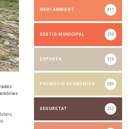
MEDI AMBIENT
411
GESTIÓ MUNICIPAL
359
ESPORTS
316
PROMOCIÓ ECONÒMICA
285
tzades
 Memòries
SEGURETAT
252
talans,
ió