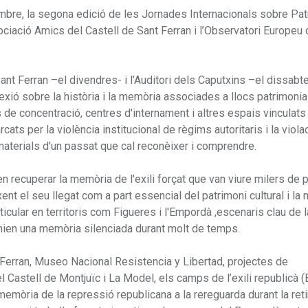
embre, la segona edició de les Jornades Internacionals sobre Pat
ociació Amics del Castell de Sant Ferran i l’Observatori Europeu
Sant Ferran –el divendres- i l’Auditori dels Caputxins –el dissabt
exió sobre la història i la memòria associades a llocs patrimonia
 de concentració, centres d'internament i altres espais vinculats 
rcats per la violència institucional de règims autoritaris i la viola
terials d'un passat que cal reconèixer i comprendre.
recuperar la memòria de l'exili forçat que van viure milers de
ent el seu llegat com a part essencial del patrimoni cultural i la
icular en territoris com Figueres i l'Empordà ,escenaris clau de l
monien una memòria silenciada durant molt de temps.
t Ferran, Museo Nacional Resistencia y Libertad, projectes de
 Castell de Montjuïc i La Model, els camps de l’exili republicà (
emòria de la repressió republicana a la rereguarda durant la reti