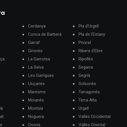
ya
Cerdanya
Pla d'Urgell
à
Conca de Barberà
Pla de l'Estany
Garraf
Priorat
Gironès
Ribera d'Ebre
rça
La Garrotxa
Ripollès
La Selva
Segarra
Les Garrigues
Segrià
Lluçanès
Solsonès
Maresme
Tarragonès
Moianès
Terra Alta
dà
Montsià
Urgell
at
Noguera
Vallès Occidental
ès
Osona
Vallès Oriental