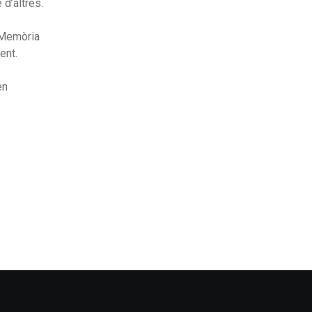
 d’altres.
 Memòria
ent.
en