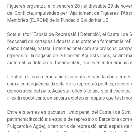
Figueres organitza, el divendres 28 i el dissabte 29 de nov
del Conflicte, impulsades per l’Ajuntament de Figueres, l’Ass
Memòries (EUROM) de la Fundació Solidaritat UB.
Sota el títol “Espais de Repressió i Detenció”, el Castell de 
l’escenari de xerrades i debats que pretenen fomentar la refl
d’àmbit català, estatal i internacional com ara presons, camps
repressió i la negació de la llibertat. Aquests llocs, sovint ma
sistemàtica dels drets fonamentals, esdevenen testimonis ma
L'estudi i la commemoració d'aquests espais també permeten 
com a conseqüència directa de la repressió política, reconeix
democràtica del país. Aquesta reflexió té una significació part
i l'exili republicans, on encara existeixen espais que testi
Entre els temes es tractaran l’antic penal del Castell de San
patrimonialització als espais de repressió a Barcelona com el
Puigcerdà o Agde), o territoris de repressió, amb espais de m