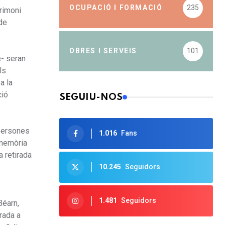
OCUPACIÓ I FORMACIÓ
235
rimoni
 de
OBRES I SERVEIS
101
e- seran
ls
a la
ció
SEGUIU-NOS
 persones
1.016
Fans
 memòria
a retirada
10.245
Seguidors
1.481
Seguidors
Béarn,
rada a