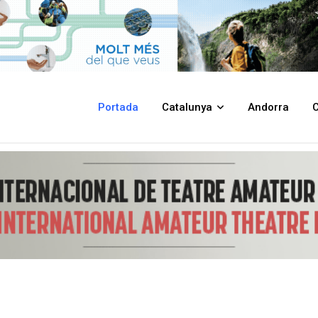
ionals de Patrimoni del Conflicte centrades en espais de repressió i de
Portada
Catalunya
Andorra
C