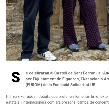
S
e celebraran al Castell de Sant Ferran i a l’A
per l’Ajuntament de Figueres, l’Associació A
(EUROM) de la Fundació Solidaritat UB
.
Hi haurà xerrades i debats que pretenen fomentar la reflexió 
estatals i internacionals com ara presons, camps de concentra