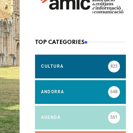
TOP CATEGORIES
CULTURA
823
ANDORRA
648
AGENDA
551