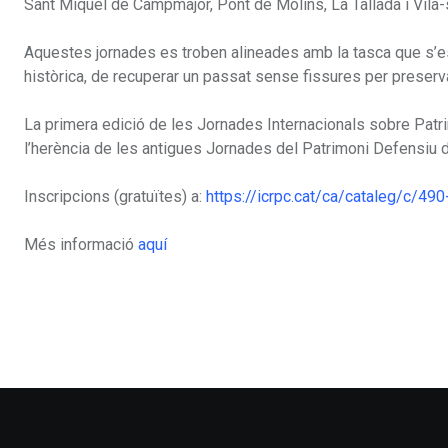
Sant Miquel de Campmajor, Pont de Molins, La Tallada i Vila-sa
Aquestes jornades es troben alineades amb la tasca que s’e
històrica, de recuperar un passat sense fissures per preserv
La primera edició de les Jornades Internacionals sobre Patri
l’herència de les antigues Jornades del Patrimoni Defensiu 
Inscripcions (gratuïtes) a:
https://icrpc.cat/ca/cataleg/c/49
Més informació
aquí