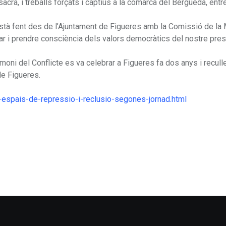
cra, i treballs forçats i captius a la comarca del Berguedà, entre
stà fent des de l’Ajuntament de Figueres amb la Comissió de la
ar i prendre consciència dels valors democràtics del nostre pres
moni del Conflicte es va celebrar a Figueres fa dos anys i recull
de Figueres.
0-espais-de-repressio-i-reclusio-segones-jornad.html