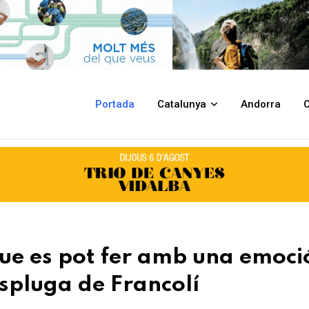
mb una emoció a l’Institut Joan Amigó de l’Espluga de Francolí
Portada
Catalunya
Andorra
C
l que es pot fer amb una emoci
Espluga de Francolí