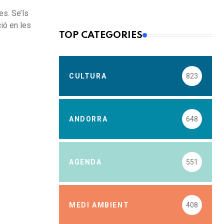
es. Se’ls
ió en les
TOP CATEGORIES
CULTURA
823
ANDORRA
648
AGENDA
551
MEDI AMBIENT
408