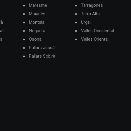
Maresme
Tarragonès
Moianès
Terra Alta
dà
Montsià
Urgell
at
Noguera
Vallès Occidental
ès
Osona
Vallès Oriental
Pallars Jussà
Pallars Sobirà