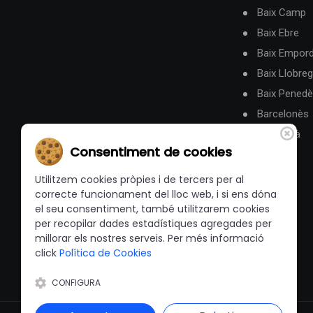
Baix Camp
Baix Ebre
Baix Empor
Baix Llobreg
Baix Pened
Barcelonès
Berguedà
Consentiment de cookies
Utilitzem cookies pròpies i de tercers per al
correcte funcionament del lloc web, i si ens dóna
el seu consentiment, també utilitzarem cookies
per recopilar dades estadístiques agregades per
millorar els nostres serveis. Per més informació
click
Política de Cookies
CONFIGURA