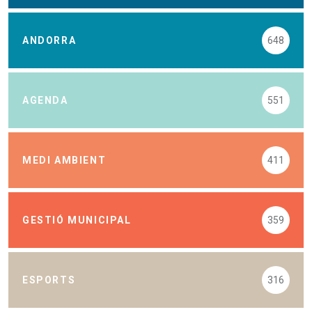
ANDORRA
648
AGENDA
551
MEDI AMBIENT
411
GESTIÓ MUNICIPAL
359
ESPORTS
316