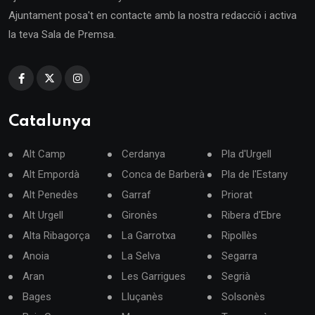
Ajuntament posa't en contacte amb la nostra redacció i activa
la teva Sala de Premsa.
Catalunya
Alt Camp
Cerdanya
Pla d'Urgell
Alt Empordà
Conca de Barberà
Pla de l'Estany
Alt Penedès
Garraf
Priorat
Alt Urgell
Gironès
Ribera d'Ebre
Alta Ribagorça
La Garrotxa
Ripollès
Anoia
La Selva
Segarra
Aran
Les Garrigues
Segrià
Bages
Lluçanès
Solsonès