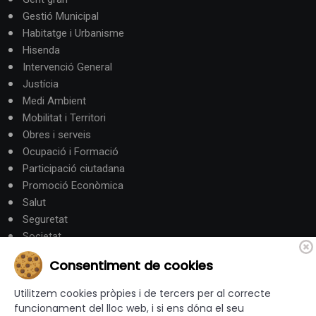
Gestió Municipal
Habitatge i Urbanisme
Hisenda
Intervenció General
Justícia
Medi Ambient
Mobilitat i Territori
Obres i serveis
Ocupació i Formació
Participació ciutadana
Promoció Econòmica
Salut
Seguretat
Societat
Turisme
Consentiment de cookies
Altres Canals
Utilitzem cookies pròpies i de tercers per al correcte
funcionament del lloc web, i si ens dóna el seu