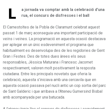
L
a jornada va comptar amb la celebració d’una
rua, el concurs de disfresses i el ball
El Carnestoltes de la Pobla de Claramunt celebrat aquest
passat 1 de març aconseguia una important participació de
veïns i veïnes. La programació en aquesta ocasió destacava
per aplegar en un únic esdeveniment el programa que
habitualment es desenvolupa des de les regidories de Gent
Gran i Festes. Des de totes dues àrees els seus
responsables, Jèssica Maturana i Francesc Jacomet
respectivament, valoren molt positivament la resposta
ciutadana. Entre les principals novetats que oferia la
celebració, aquesta s’iniciava amb una cercavila que en
aquesta ocasió passava pel nucli antic un cop sortia del parc
de Sant Galderic i que arribava a l’Ateneu Gumersind Bisbal
amb acompanyada per una batucada.
A l’ateneu tenia lloc el concurs de disfresses i seguidament