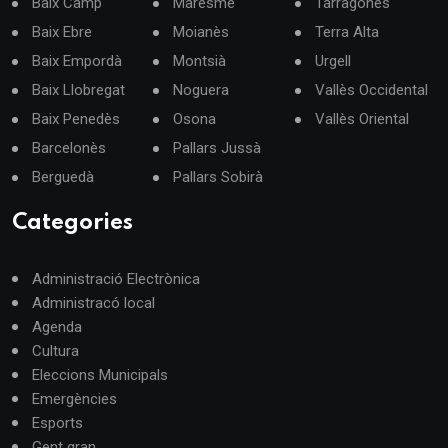
Baix Camp
Maresme
Tarragonès
Baix Ebre
Moianès
Terra Alta
Baix Empordà
Montsià
Urgell
Baix Llobregat
Noguera
Vallès Occidental
Baix Penedès
Osona
Vallès Oriental
Barcelonès
Pallars Jussà
Berguedà
Pallars Sobirà
Categories
Administració Electrònica
Administracó local
Agenda
Cultura
Eleccions Municipals
Emergències
Esports
Gent gran