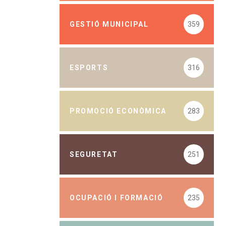
GESTIÓ MUNICIPAL
359
ESPORTS
316
PROMOCIÓ ECONÒMICA
283
SEGURETAT
251
OCUPACIÓ I FORMACIÓ
235