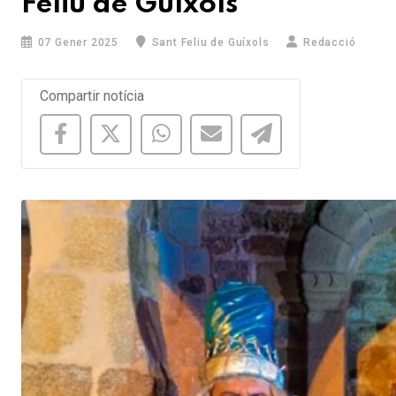
Feliu de Guíxols
07 Gener 2025
Sant Feliu de Guíxols
Redacció
Compartir notícia