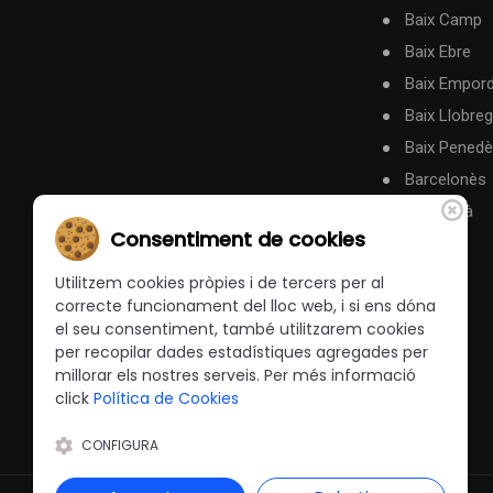
Baix Camp
Baix Ebre
Baix Empor
Baix Llobreg
Baix Pened
Barcelonès
Berguedà
Consentiment de cookies
Utilitzem cookies pròpies i de tercers per al
correcte funcionament del lloc web, i si ens dóna
el seu consentiment, també utilitzarem cookies
per recopilar dades estadístiques agregades per
millorar els nostres serveis. Per més informació
click
Política de Cookies
CONFIGURA