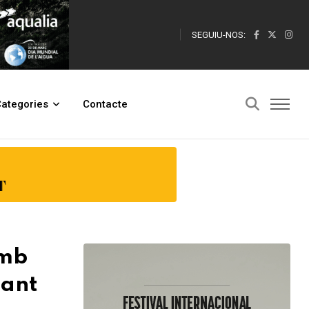
SEGUIU-NOS:
t Feliu de Guíxols
ategories
Contacte
amb
Sant