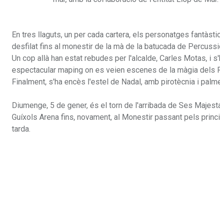
En tres llaguts, un per cada cartera, els personatges fantàstics
desfilat fins al monestir de la mà de la batucada de Percuss
Un cop allà han estat rebudes per l'alcalde, Carles Motas, i s'
espectacular maping on es veien escenes de la màgia dels R
Finalment, s'ha encès l'estel de Nadal, amb pirotècnia i palme
Diumenge, 5 de gener, és el torn de l'arribada de Ses Majesta
Guíxols Arena fins, novament, al Monestir passant pels princip
tarda.