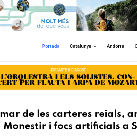
 reials, amb un espectacle de maping al Monestir i focs artificials a San
Portada
Catalunya
Andorra
C
mar de les carteres reials, 
Monestir i focs artificials a 