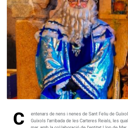
C
entenars de nens i nenes de Sant Feliu de Guíxol
Guíxols l'arribada de les Carteres Reials, les qua
mar, amb la col·laboració de l'entitat Llop de Mar.