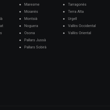
Maresme
Tarragonès
Moianès
Terra Alta
dà
Montsià
Urgell
at
Noguera
Vallès Occidental
ès
Osona
Vallès Oriental
Pallars Jussà
Pallars Sobirà