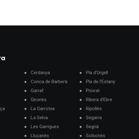
ya
Cerdanya
Pla d'Urgell
à
Conca de Barberà
Pla de l'Estany
Garraf
Priorat
Gironès
Ribera d'Ebre
rça
La Garrotxa
Ripollès
La Selva
Segarra
Les Garrigues
Segrià
Lluçanès
Solsonès