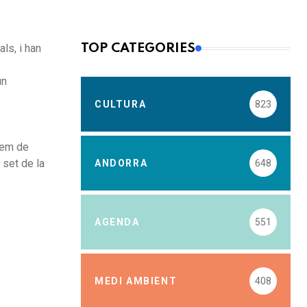
als, i han
TOP CATEGORIES
un
CULTURA
823
trem de
 set de la
ANDORRA
648
AGENDA
551
MEDI AMBIENT
408