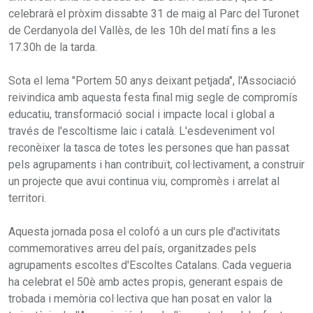
celebrarà el pròxim dissabte 31 de maig al Parc del Turonet
de Cerdanyola del Vallès, de les 10h del matí fins a les
17.30h de la tarda.
Sota el lema "Portem 50 anys deixant petjada", l'Associació
reivindica amb aquesta festa final mig segle de compromís
educatiu, transformació social i impacte local i global a
través de l'escoltisme laic i català. L'esdeveniment vol
reconèixer la tasca de totes les persones que han passat
pels agrupaments i han contribuït, col·lectivament, a construir
un projecte que avui continua viu, compromès i arrelat al
territori.
Aquesta jornada posa el colofó a un curs ple d'activitats
commemoratives arreu del país, organitzades pels
agrupaments escoltes d'Escoltes Catalans. Cada ve gueria
ha celebrat el 50è amb actes propis, generant espais de
trobada i memòria col·lectiva que han posat en valor la