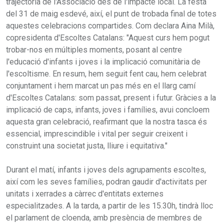
trajectòria de l'Associació des de l'impacte local. La festa
del 31 de maig esdevé, així, el punt de trobada final de totes
aquestes celebracions compartides. Com declara Aina Milà,
copresidenta d'Escoltes Catalans: "Aquest curs hem pogut
trobar-nos en múltiples moments, posant al centre
l'educació d'infants i joves i la implicació comunitària de
l'escoltisme. En resum, hem seguit fent cau, hem celebrat
conjuntament i hem marcat un pas més en el llarg camí
d'Escoltes Catalans: som passat, present i futur. Gràcies a la
implicació de caps, infants, joves i famílies, avui concloem
aquesta gran celebració, reafirmant que la nostra tasca és
essencial, imprescindible i vital per seguir creixent i
construint una societat justa, lliure i equitativa."
Durant el matí, infants i joves dels agrupaments escoltes,
així com les seves famílies, podran gaudir d'activitats per
unitats i xerrades a càrrec d'entitats externes
especialitzades. A la tarda, a partir de les 15.30h, tindrà lloc
el parlament de cloenda, amb presència de membres de