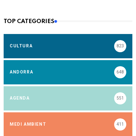
TOP CATEGORIES
CULTURA
823
ANDORRA
648
AGENDA
551
MEDI AMBIENT
411