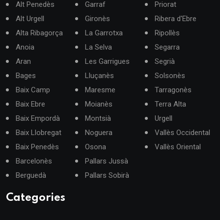
Alt Penedès
Garraf
Priorat
Alt Urgell
Gironès
Ribera d'Ebre
Alta Ribagorça
La Garrotxa
Ripollès
Anoia
La Selva
Segarra
Aran
Les Garrigues
Segrià
Bages
Lluçanès
Solsonès
Baix Camp
Maresme
Tarragonès
Baix Ebre
Moianès
Terra Alta
Baix Empordà
Montsià
Urgell
Baix Llobregat
Noguera
Vallès Occidental
Baix Penedès
Osona
Vallès Oriental
Barcelonès
Pallars Jussà
Berguedà
Pallars Sobirà
Categories