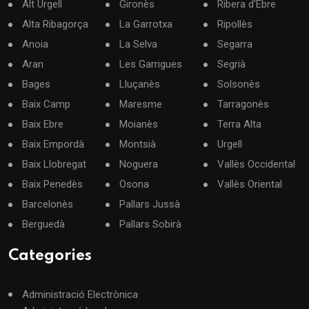
Alt Urgell
Gironès
Ribera d'Ebre
Alta Ribagorça
La Garrotxa
Ripollès
Anoia
La Selva
Segarra
Aran
Les Garrigues
Segrià
Bages
Lluçanès
Solsonès
Baix Camp
Maresme
Tarragonès
Baix Ebre
Moianès
Terra Alta
Baix Empordà
Montsià
Urgell
Baix Llobregat
Noguera
Vallès Occidental
Baix Penedès
Osona
Vallès Oriental
Barcelonès
Pallars Jussà
Berguedà
Pallars Sobirà
Categories
Administració Electrònica