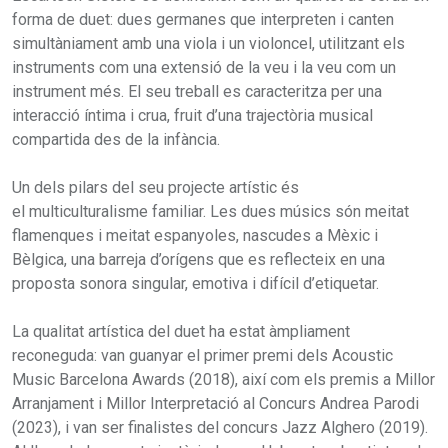
forma de duet: dues germanes que interpreten i canten
simultàniament amb una viola i un violoncel, utilitzant els
instruments com una extensió de la veu i la veu com un
instrument més. El seu treball es caracteritza per una
interacció íntima i crua, fruit d’una trajectòria musical
compartida des de la infància.
Un dels pilars del seu projecte artístic és
el multiculturalisme familiar. Les dues músics són meitat
flamenques i meitat espanyoles, nascudes a Mèxic i
Bèlgica, una barreja d’orígens que es reflecteix en una
proposta sonora singular, emotiva i difícil d’etiquetar.
La qualitat artística del duet ha estat àmpliament
reconeguda: van guanyar el primer premi dels Acoustic
Music Barcelona Awards (2018), així com els premis a Millor
Arranjament i Millor Interpretació al Concurs Andrea Parodi
(2023), i van ser finalistes del concurs Jazz Alghero (2019).