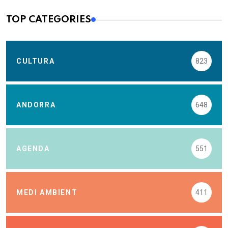
TOP CATEGORIES
CULTURA
823
ANDORRA
648
AGENDA
551
MEDI AMBIENT
411