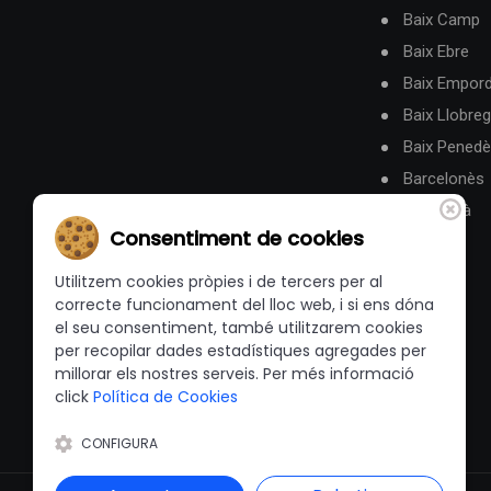
Baix Camp
Baix Ebre
Baix Empor
Baix Llobreg
Baix Pened
Barcelonès
Berguedà
Consentiment de cookies
Utilitzem cookies pròpies i de tercers per al
correcte funcionament del lloc web, i si ens dóna
el seu consentiment, també utilitzarem cookies
per recopilar dades estadístiques agregades per
millorar els nostres serveis. Per més informació
click
Política de Cookies
CONFIGURA