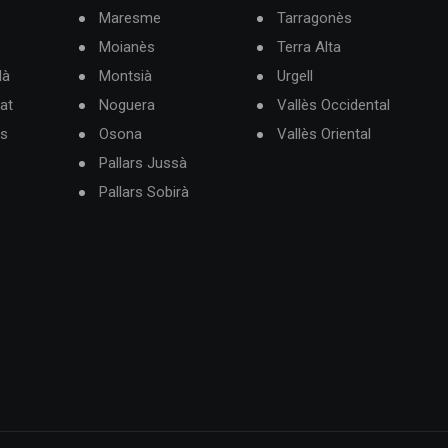
Maresme
Tarragonès
Moianès
Terra Alta
dà
Montsià
Urgell
at
Noguera
Vallès Occidental
ès
Osona
Vallès Oriental
Pallars Jussà
Pallars Sobirà