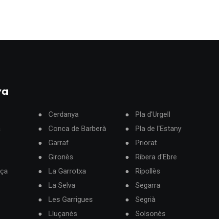
ya
Cerdanya
Pla d'Urgell
à
Conca de Barberà
Pla de l'Estany
Garraf
Priorat
Gironès
Ribera d'Ebre
rça
La Garrotxa
Ripollès
La Selva
Segarra
Les Garrigues
Segrià
Lluçanès
Solsonès