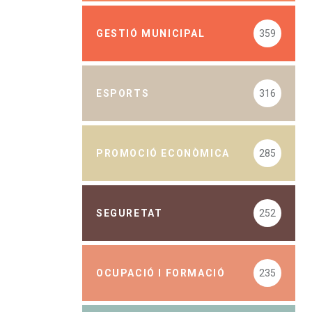
GESTIÓ MUNICIPAL
359
ESPORTS
316
PROMOCIÓ ECONÒMICA
285
SEGURETAT
252
OCUPACIÓ I FORMACIÓ
235