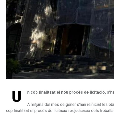
U
n cop finalitzat el nou procés de licitació, s’
A mitjans del mes de gener s’han reiniciat les obr
cop finalitzat el procés de licitació i adjudicació dels treba