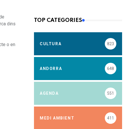
 de
TOP CATEGORIES
rca dins
CULTURA
823
cte o en
ANDORRA
648
AGENDA
551
MEDI AMBIENT
411