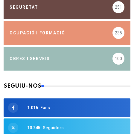
SEGURETAT
251
OCUPACIÓ I FORMACIÓ
235
OBRES I SERVEIS
100
SEGUIU-NOS
1.016
Fans
10.245
Seguidors