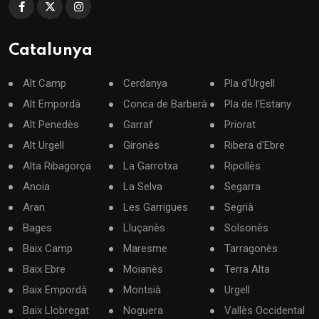
Catalunya
Alt Camp
Cerdanya
Pla d'Urgell
Alt Empordà
Conca de Barberà
Pla de l'Estany
Alt Penedès
Garraf
Priorat
Alt Urgell
Gironès
Ribera d'Ebre
Alta Ribagorça
La Garrotxa
Ripollès
Anoia
La Selva
Segarra
Aran
Les Garrigues
Segrià
Bages
Lluçanès
Solsonès
Baix Camp
Maresme
Tarragonès
Baix Ebre
Moianès
Terra Alta
Baix Empordà
Montsià
Urgell
Baix Llobregat
Noguera
Vallès Occidental