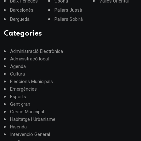
Baix Penedès
Osona
Vallès Oriental
Barcelonès
Pallars Jussà
Berguedà
Pallars Sobirà
Categories
Administració Electrònica
Administracó local
Agenda
Cultura
Eleccions Municipals
Emergències
Esports
Gent gran
Gestió Municipal
Habitatge i Urbanisme
Hisenda
Intervenció General