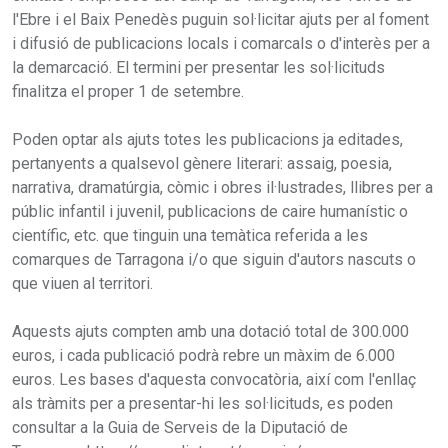
l'Ebre i el Baix Penedès puguin sol·licitar ajuts per al foment
i difusió de publicacions locals i comarcals o d'interès per a
la demarcació. El termini per presentar les sol·licituds
finalitza el proper 1 de setembre.
Poden optar als ajuts totes les publicacions ja editades,
pertanyents a qualsevol gènere literari: assaig, poesia,
narrativa, dramatúrgia, còmic i obres il·lustrades, llibres per a
públic infantil i juvenil, publicacions de caire humanístic o
científic, etc. que tinguin una temàtica referida a les
comarques de Tarragona i/o que siguin d'autors nascuts o
que viuen al territori.
Aquests ajuts compten amb una dotació total de 300.000
euros, i cada publicació podrà rebre un màxim de 6.000
euros. Les bases d'aquesta convocatòria, així com l'enllaç
als tràmits per a presentar-hi les sol·licituds, es poden
consultar a la Guia de Serveis de la Diputació de