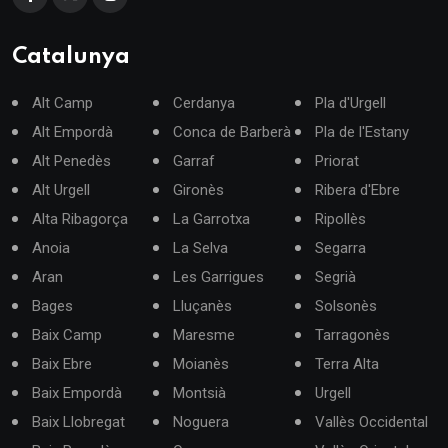
Catalunya
Alt Camp
Cerdanya
Pla d'Urgell
Alt Empordà
Conca de Barberà
Pla de l'Estany
Alt Penedès
Garraf
Priorat
Alt Urgell
Gironès
Ribera d'Ebre
Alta Ribagorça
La Garrotxa
Ripollès
Anoia
La Selva
Segarra
Aran
Les Garrigues
Segrià
Bages
Lluçanès
Solsonès
Baix Camp
Maresme
Tarragonès
Baix Ebre
Moianès
Terra Alta
Baix Empordà
Montsià
Urgell
Baix Llobregat
Noguera
Vallès Occidental