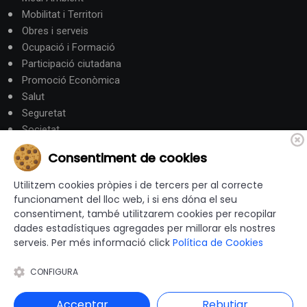
Mobilitat i Territori
Obres i serveis
Ocupació i Formació
Participació ciutadana
Promoció Econòmica
Salut
Seguretat
Societat
Turisme
Consentiment de cookies
Altres Canals
Utilitzem cookies pròpies i de tercers per al correcte
funcionament del lloc web, i si ens dóna el seu
consentiment, també utilitzarem cookies per recopilar
canalandorra.ad
dades estadístiques agregades per millorar els nostres
serveis. Per més informació click
Política de Cookies
CONFIGURA
© 2012-2026 Ajuntaments de Catalunya - Tots els drets
reservats |
Avís Legal
|
Política de privacitat
|
Acceptar
Rebutjar