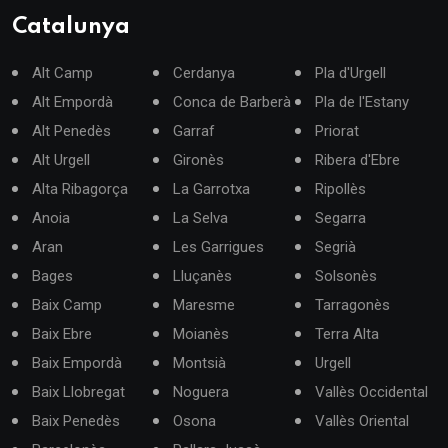
Catalunya
Alt Camp
Cerdanya
Pla d'Urgell
Alt Empordà
Conca de Barberà
Pla de l'Estany
Alt Penedès
Garraf
Priorat
Alt Urgell
Gironès
Ribera d'Ebre
Alta Ribagorça
La Garrotxa
Ripollès
Anoia
La Selva
Segarra
Aran
Les Garrigues
Segrià
Bages
Lluçanès
Solsonès
Baix Camp
Maresme
Tarragonès
Baix Ebre
Moianès
Terra Alta
Baix Empordà
Montsià
Urgell
Baix Llobregat
Noguera
Vallès Occidental
Baix Penedès
Osona
Vallès Oriental