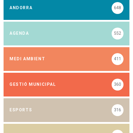
ANDORRA
648
AGENDA
552
MEDI AMBIENT
411
GESTIÓ MUNICIPAL
360
ESPORTS
316