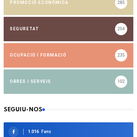
PROMOCIÓ ECONÒMICA
285
SEGURETAT
254
OCUPACIÓ I FORMACIÓ
235
OBRES I SERVEIS
102
SEGUIU-NOS
1.016
Fans