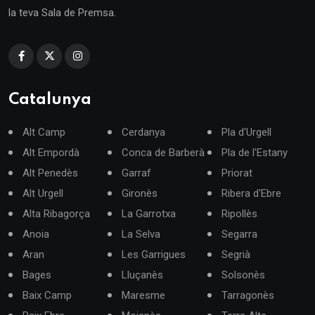
la teva Sala de Premsa.
Catalunya
Alt Camp
Cerdanya
Pla d'Urgell
Alt Empordà
Conca de Barberà
Pla de l'Estany
Alt Penedès
Garraf
Priorat
Alt Urgell
Gironès
Ribera d'Ebre
Alta Ribagorça
La Garrotxa
Ripollès
Anoia
La Selva
Segarra
Aran
Les Garrigues
Segrià
Bages
Lluçanès
Solsonès
Baix Camp
Maresme
Tarragonès