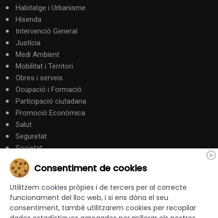
Habitatge i Urbanisme
Hisenda
Intervenció General
Justícia
Medi Ambient
Mobilitat i Territori
Obres i serveis
Ocupació i Formació
Participació ciutadana
Promoció Econòmica
Salut
Seguretat
Societat
Turisme
Consentiment de cookies
Altres Canals
Utilitzem cookies pròpies i de tercers per al correcte
funcionament del lloc web, i si ens dóna el seu
consentiment, també utilitzarem cookies per recopilar
canalandorra.ad