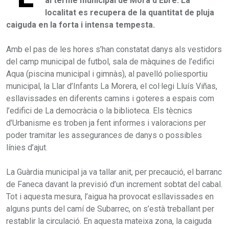
al terme municipal de Móra d’Ebre. La
localitat es recupera de la quantitat de pluja
caiguda en la forta i intensa tempesta.
Amb el pas de les hores s’han constatat danys als vestidors
del camp municipal de futbol, sala de màquines de l’edifici
Aqua (piscina municipal i gimnàs), al pavelló poliesportiu
municipal, la Llar d’Infants La Morera, el col·legi Lluís Viñas,
esllavissades en diferents camins i goteres a espais com
l’edifici de La democràcia o la biblioteca. Els tècnics
d’Urbanisme es troben ja fent informes i valoracions per
poder tramitar les assegurances de danys o possibles
línies d’ajut.
La Guàrdia municipal ja va tallar anit, per precaució, el barranc
de Faneca davant la previsió d’un increment sobtat del cabal.
Tot i aquesta mesura, l’aigua ha provocat esllavissades en
alguns punts del camí de Subarrec, on s’està treballant per
restablir la circulació. En aquesta mateixa zona, la caiguda