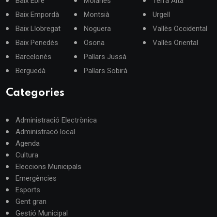
Baix Ebre
Moianès
Terra Alta
Baix Empordà
Montsià
Urgell
Baix Llobregat
Noguera
Vallès Occidental
Baix Penedès
Osona
Vallès Oriental
Barcelonès
Pallars Jussà
Berguedà
Pallars Sobirà
Categories
Administració Electrònica
Administracó local
Agenda
Cultura
Eleccions Municipals
Emergències
Esports
Gent gran
Gestió Municipal