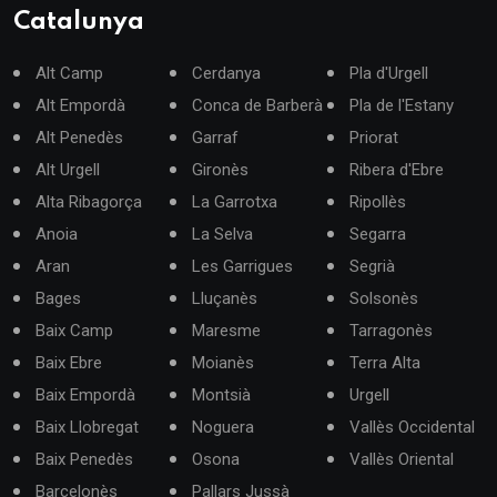
Catalunya
Alt Camp
Cerdanya
Pla d'Urgell
Alt Empordà
Conca de Barberà
Pla de l'Estany
Alt Penedès
Garraf
Priorat
Alt Urgell
Gironès
Ribera d'Ebre
Alta Ribagorça
La Garrotxa
Ripollès
Anoia
La Selva
Segarra
Aran
Les Garrigues
Segrià
Bages
Lluçanès
Solsonès
Baix Camp
Maresme
Tarragonès
Baix Ebre
Moianès
Terra Alta
Baix Empordà
Montsià
Urgell
Baix Llobregat
Noguera
Vallès Occidental
Baix Penedès
Osona
Vallès Oriental
Barcelonès
Pallars Jussà