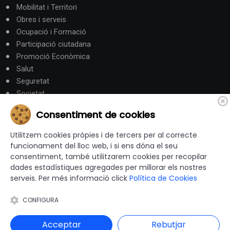
Mobilitat i Territori
Obres i serveis
Ocupació i Formació
Participació ciutadana
Promoció Econòmica
Salut
Seguretat
Societat
Turisme
Consentiment de cookies
Altres Canals
Utilitzem cookies pròpies i de tercers per al correcte
funcionament del lloc web, i si ens dóna el seu
consentiment, també utilitzarem cookies per recopilar
canalandorra.ad
dades estadístiques agregades per millorar els nostres
serveis. Per més informació click
Política de Cookies
CONFIGURA
© 2012-2026 Ajuntaments de Catalunya - Tots els drets
reservats |
Avís Legal
|
Política de privacitat
|
Acceptar
Rebutjar