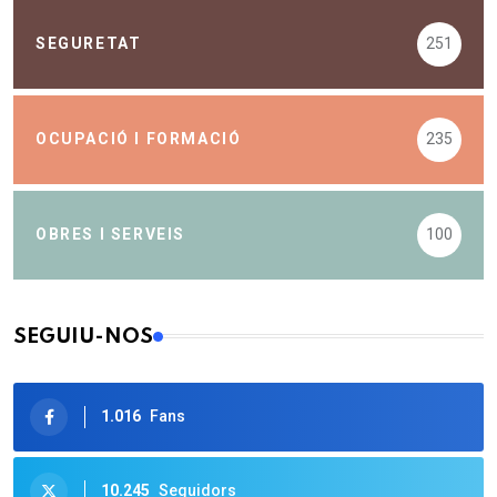
SEGURETAT
251
OCUPACIÓ I FORMACIÓ
235
OBRES I SERVEIS
100
SEGUIU-NOS
1.016
Fans
10.245
Seguidors