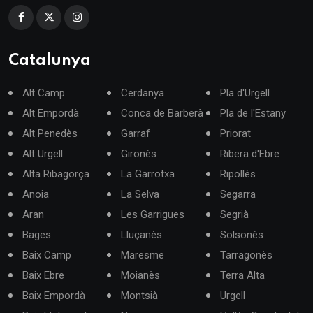
Catalunya
Alt Camp
Cerdanya
Pla d'Urgell
Alt Empordà
Conca de Barberà
Pla de l'Estany
Alt Penedès
Garraf
Priorat
Alt Urgell
Gironès
Ribera d'Ebre
Alta Ribagorça
La Garrotxa
Ripollès
Anoia
La Selva
Segarra
Aran
Les Garrigues
Segrià
Bages
Lluçanès
Solsonès
Baix Camp
Maresme
Tarragonès
Baix Ebre
Moianès
Terra Alta
Baix Empordà
Montsià
Urgell