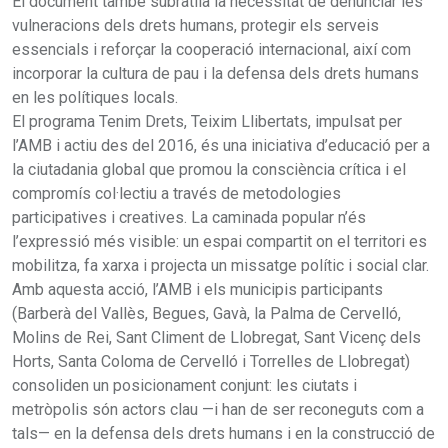
El document també subratlla la necessitat de denunciar les
vulneracions dels drets humans, protegir els serveis
essencials i reforçar la cooperació internacional, així com
incorporar la cultura de pau i la defensa dels drets humans
en les polítiques locals.
El programa Tenim Drets, Teixim Llibertats, impulsat per
l’AMB i actiu des del 2016, és una iniciativa d’educació per a
la ciutadania global que promou la consciència crítica i el
compromís col·lectiu a través de metodologies
participatives i creatives. La caminada popular n’és
l’expressió més visible: un espai compartit on el territori es
mobilitza, fa xarxa i projecta un missatge polític i social clar.
Amb aquesta acció, l’AMB i els municipis participants
(Barberà del Vallès, Begues, Gavà, la Palma de Cervelló,
Molins de Rei, Sant Climent de Llobregat, Sant Vicenç dels
Horts, Santa Coloma de Cervelló i Torrelles de Llobregat)
consoliden un posicionament conjunt: les ciutats i
metròpolis són actors clau —i han de ser reconeguts com a
tals— en la defensa dels drets humans i en la construcció de