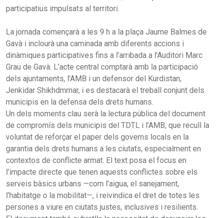
participatius impulsats al territori.
La jornada començarà a les 9 h a la plaça Jaume Balmes de
Gavà i inclourà una caminada amb diferents accions i
dinàmiques participatives fins a l’arribada a l’Auditori Marc
Grau de Gavà. L’acte central comptarà amb la participació
dels ajuntaments, l’AMB i un defensor del Kurdistan,
Jenkidar Shikhdmmar, i es destacarà el treball conjunt dels
municipis en la defensa dels drets humans.
Un dels moments clau serà la lectura pública del document
de compromís dels municipis del TDTL i l’AMB, que recull la
voluntat de reforçar el paper dels governs locals en la
garantia dels drets humans a les ciutats, especialment en
contextos de conflicte armat. El text posa el focus en
l’impacte directe que tenen aquests conflictes sobre els
serveis bàsics urbans —com l’aigua, el sanejament,
l’habitatge o la mobilitat—, i reivindica el dret de totes les
persones a viure en ciutats justes, inclusives i resilients.