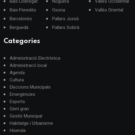
Baix Llobregat
Noguera
Vallès Occidental
Baix Penedès
Osona
Vallès Oriental
Barcelonès
Pallars Jussà
Berguedà
Pallars Sobirà
Categories
Administració Electrònica
Administracó local
Agenda
Cultura
Eleccions Municipals
Emergències
Esports
Gent gran
Gestió Municipal
Habitatge i Urbanisme
Hisenda