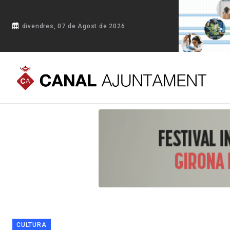
divendres, 07 de Agost de 2026
Portada
Blog
Els Manaies de Blanes faran dijous la XXII C
CULTURA