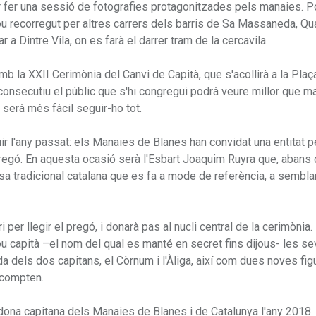
 per fer una sessió de fotografies protagonitzades pels manaies. 
 nou recorregut per altres carrers dels barris de Sa Massaneda, Qu
r a Dintre Vila, on es farà el darrer tram de la cercavila.
amb la XXII Cerimònia del Canvi de Capità, que s'acollirà a la Plaç
 consecutiu el públic que s'hi congregui podrà veure millor que m
n serà més fàcil seguir-ho tot.
r l'any passat: els Manaies de Blanes han convidat una entitat 
eu pregó. En aquesta ocasió serà l'Esbart Joaquim Ruyra que, abans 
nsa tradicional catalana que es fa a mode de referència, a sembla
 per llegir el pregó, i donarà pas al nucli central de la cerimònia.
ou capità –el nom del qual es manté en secret fins dijous- les s
da dels dos capitans, el Còrnum i l'Àliga, així com dues noves fi
 compten.
dona capitana dels Manaies de Blanes i de Catalunya l'any 2018.