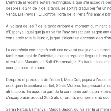
L'entrada al recinte estarà restringida, ja que s'hi accedirà
després, a 2/4 de 7 de la tarda, se sortirà d'aquí per fer un
Vents, Els Pavos i El Control-Horta de la Perla fins anar a para
Al voltant de les 7 de la tarda arribarà el moment culminant, 
d'Espanya. Igual que ja es va fer l'any passat, per segon any
consisteix tota la litúrgia, ja que s'alçarà un escenari des d'o
La cerimònia començarà amb una novetat que ja es va introdui
també participi de l'activitat, i s'encarregui de llegir un br
oferirà als Manaies el 'Ball d'Homenatge'. Es tracta d'una da
conegut aurresku basc.
Després el president de l'esbart, Marc Coll, pujarà a l'escenari
serà quan la capitana sortint, Sònia Moreno, traspassarà al n
atribucions. En aquesta part de la cerimònia participen, a ban
s'incorporaran aquest 2025 als diferents membres amb què
Seran Narcís Balmanya i Magda Gasón, qui va ser la primera 