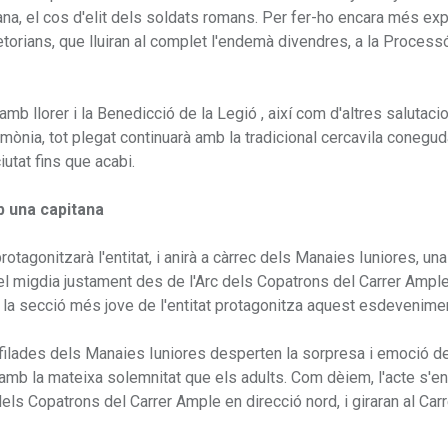
a, el cos d'elit dels soldats romans. Per fer-ho encara més expl
torians, que lluiran al complet l'endemà divendres, a la Process
amb llorer i la Benedicció de la Legió , així com d'altres salutacio
mònia, tot plegat continuarà amb la tradicional cercavila conegu
iutat fins que acabi.
b una capitana
tagonitzarà l'entitat, i anirà a càrrec dels Manaies Iuniores, un
del migdia justament des de l'Arc dels Copatrons del Carrer Ample,
e la secció més jove de l'entitat protagonitza aquest esdevenime
lades dels Manaies Iuniores desperten la sorpresa i emoció de
amb la mateixa solemnitat que els adults. Com dèiem, l'acte s'e
els Copatrons del Carrer Ample en direcció nord, i giraran al Car