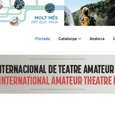
erimònia del Canvi de Capità a la Plaça d'Espanya, després de la cercavil
Portada
Catalunya
Andorra
C