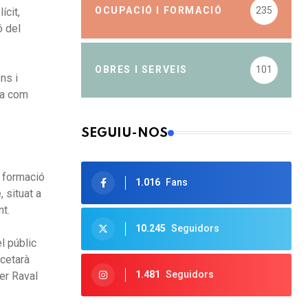
OCUPACIÓ I FORMACIÓ
235
ícit,
ó del
OBRES I SERVEIS
101
ns i
da com
SEGUIU-NOS
a formació
1.016
Fans
 situat a
nt.
10.245
Seguidors
l públic
ncetarà
1.481
Seguidors
rer Raval