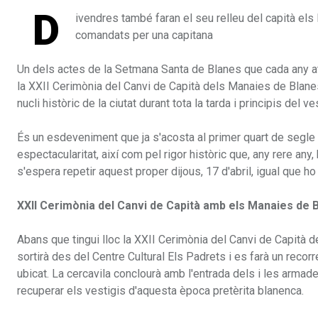
D
ivendres també faran el seu relleu del capità els
comandats per una capitana
Un dels actes de la Setmana Santa de Blanes que cada any atrau
la XXII Cerimònia del Canvi de Capità dels Manaies de Blanes-
nucli històric de la ciutat durant tota la tarda i principis del ve
És un esdeveniment que ja s'acosta al primer quart de segle 
espectacularitat, així com pel rigor històric que, any rere any
s'espera repetir aquest proper dijous, 17 d'abril, igual que 
XXII Cerimònia del Canvi de Capità amb els Manaies de 
Abans que tingui lloc la XXII Cerimònia del Canvi de Capità d
sortirà des del Centre Cultural Els Padrets i es farà un reco
ubicat. La cercavila conclourà amb l'entrada dels i les armade
recuperar els vestigis d'aquesta època pretèrita blanenca.