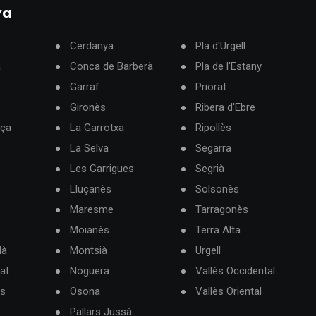
ya
Cerdanya
Pla d'Urgell
à
Conca de Barberà
Pla de l'Estany
Garraf
Priorat
Gironès
Ribera d'Ebre
rça
La Garrotxa
Ripollès
La Selva
Segarra
Les Garrigues
Segrià
Lluçanès
Solsonès
Maresme
Tarragonès
Moianès
Terra Alta
dà
Montsià
Urgell
at
Noguera
Vallès Occidental
ès
Osona
Vallès Oriental
Pallars Jussà