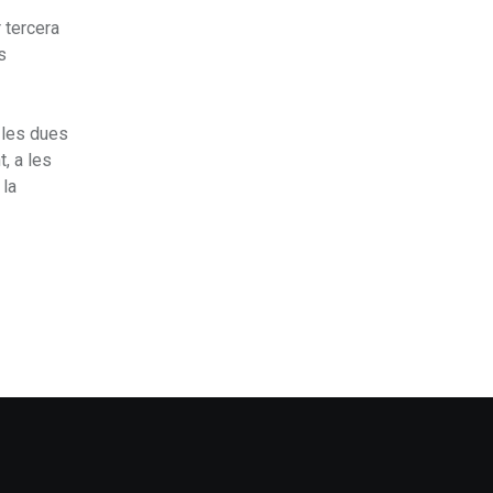
 tercera
s
 les dues
, a les
 la