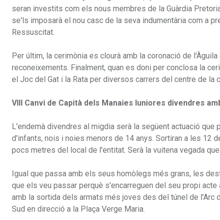
seran investits com els nous membres de la Guàrdia Pretorian
se'ls imposarà el nou casc de la seva indumentària com a pre
Ressuscitat.
Per últim, la cerimònia es clourà amb la coronació de l'Àguila 
reconeixements. Finalment, quan es doni per conclosa la ceri
el Joc del Gat i la Rata per diversos carrers del centre de la c
VIII Canvi de Capità dels Manaies Iuniores divendres am
L'endemà divendres al migdia serà la següent actuació que pro
d'infants, nois i noies menors de 14 anys. Sortiran a les 12 
pocs metres del local de l'entitat. Serà la vuitena vegada qu
Igual que passa amb els seus homòlegs més grans, les desfi
que els veu passar perquè s'encarreguen del seu propi acte 
amb la sortida dels armats més joves des del túnel de l'Arc d
Sud en direcció a la Plaça Verge Maria.