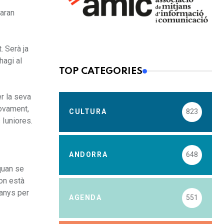
taran
. Serà ja
hagi al
TOP CATEGORIES
r la seva
novament,
CULTURA
823
 Iuniores.
ANDORRA
648
quan se
 on està
 anys per
AGENDA
551