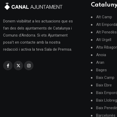
Catalun
Alt Camp
Donem visibilitat a les actuacions que es
Alt Empord
fan des dels ajuntaments de Catalunya i
Alt Penedès
Comuns d'Andorra. Si ets Ajuntament
Alt Urgell
posa't en contacte amb la nostra
Alta Ribago
redacció i activa la teva Sala de Premsa.
Anoia
Aran
Bages
Baix Camp
Baix Ebre
Baix Empor
Baix Llobreg
Baix Pened
Barcelonès