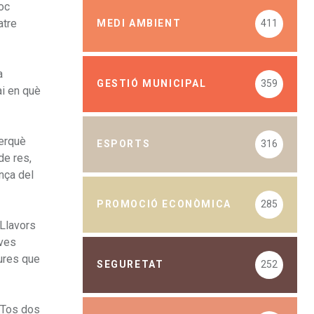
Poc
atre
MEDI AMBIENT
411
a
GESTIÓ MUNICIPAL
359
ai en què
perquè
ESPORTS
316
de res,
nça del
PROMOCIÓ ECONÒMICA
285
 Llavors
eves
gures que
SEGURETAT
252
 Tos dos