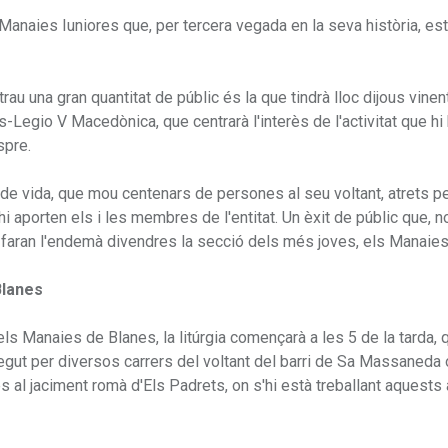
 Manaies Iuniores que, per tercera vegada en la seva història, es
 una gran quantitat de públic és la que tindrà lloc dijous vinent
Legio V Macedònica, que centrarà l'interès de l'activitat que hi 
spre.
de vida, que mou centenars de persones al seu voltant, atrets pe
, hi aporten els i les membres de l'entitat. Un èxit de públic que, 
ho faran l'endemà divendres la secció dels més joves, els Manaies
Blanes
els Manaies de Blanes, la litúrgia començarà a les 5 de la tarda, 
rregut per diversos carrers del voltant del barri de Sa Massaneda
s al jaciment romà d'Els Padrets, on s'hi està treballant aquests