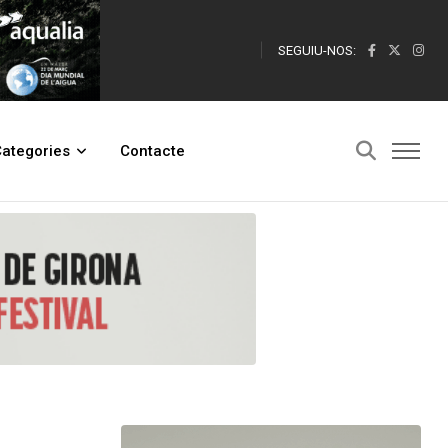
SEGUIU-NOS:
a on s'espera una gran afluència de públic
ategories
Contacte