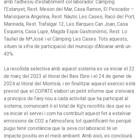
amb l’adhesiu d’establiment col·laborador: Càmping
l’Estanyet, Rest. Meson del Mar, Casa Ramon, El Pescador –
Marisqueria Angelina, Rest. Nàutic Les Cases, Racó del Port,
Marinada, Rest. Trafalgar 12, Les Barques Can Joan, Casa
Esquerra, Casa Lupe, Magda Espai Gastronòmic, Rest. Lo
Taullel de MªJosé i el Càmping Les Cases. Tots aquests,
situen la xifra de participació del municipi d’Alcanar amb un
43%.
La recollida selectiva amb aquest sistema es va iniciar el 22
de març del 2023 al litoral del Baix Ebre i el 24 de gener de
2024 al litoral del Montsià, i en finalitzar aquest exercici està
previst que el COPATE elabori un petit informe que s’enviarà
a principis de l’any nou a cada activitat que ha participat al
sistema, comunicant-li el total de Kg’s recollits des que es
va iniciar el servei i com ha contribuït aquest fet a estalviar
emissions de CO2 a l’atmosfera, tot quantificant-ho perquè
pugui tenir constància que la seva col·laboració té un
impacte positiu en el medi ambient. Amb això, es conclourà