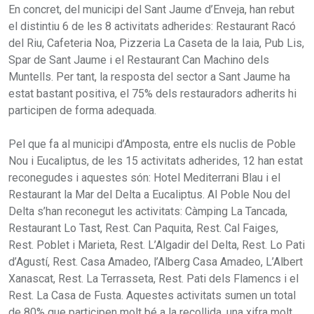
En concret, del municipi del Sant Jaume d’Enveja, han rebut
el distintiu 6 de les 8 activitats adherides: Restaurant Racó
del Riu, Cafeteria Noa, Pizzeria La Caseta de la Iaia, Pub Lis,
Spar de Sant Jaume i el Restaurant Can Machino dels
Muntells. Per tant, la resposta del sector a Sant Jaume ha
estat bastant positiva, el 75% dels restauradors adherits hi
participen de forma adequada.
Pel que fa al municipi d’Amposta, entre els nuclis de Poble
Nou i Eucaliptus, de les 15 activitats adherides, 12 han estat
reconegudes i aquestes són: Hotel Mediterrani Blau i el
Restaurant la Mar del Delta a Eucaliptus. Al Poble Nou del
Delta s’han reconegut les activitats: Càmping La Tancada,
Restaurant Lo Tast, Rest. Can Paquita, Rest. Cal Faiges,
Rest. Poblet i Marieta, Rest. L’Algadir del Delta, Rest. Lo Pati
d’Agustí, Rest. Casa Amadeo, l’Alberg Casa Amadeo, L’Albert
Xanascat, Rest. La Terrasseta, Rest. Pati dels Flamencs i el
Rest. La Casa de Fusta. Aquestes activitats sumen un total
de 80% que participen molt bé a la recollida, una xifra molt