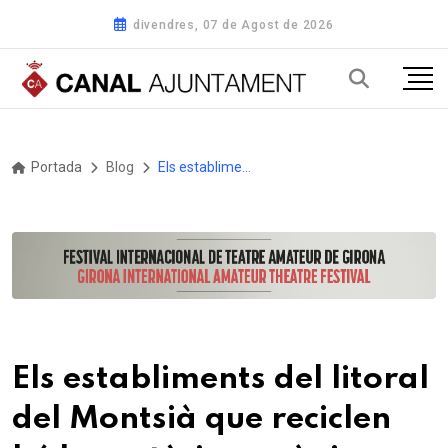
divendres, 07 de Agost de 2026
Portada
Blog
Els establiments del litoral del Montsià que reciclen bé la matèria orgànica, reben un distintiu del COPATE
Els establiments del litoral
del Montsià que reciclen