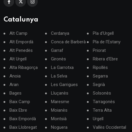
Catalunya
Alt Camp
Cerdanya
Pla d'Urgell
Alt Empordà
Conca de Barberà
Pla de l'Estany
Alt Penedès
Garraf
Priorat
Alt Urgell
Gironès
Ribera d'Ebre
Alta Ribagorça
La Garrotxa
Ripollès
Anoia
La Selva
Segarra
Aran
Les Garrigues
Segrià
Bages
Lluçanès
Solsonès
Baix Camp
Maresme
Tarragonès
Baix Ebre
Moianès
Terra Alta
Baix Empordà
Montsià
Urgell
Baix Llobregat
Noguera
Vallès Occidental