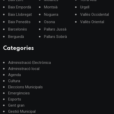
Baix Empordà
Montsià
Urgell
Baix Llobregat
Noguera
Vallès Occidental
Baix Penedès
Osona
Vallès Oriental
Barcelonès
Pallars Jussà
Berguedà
Pallars Sobirà
Categories
Administració Electrònica
Administracó local
Agenda
Cultura
Eleccions Municipals
Emergències
Esports
Gent gran
Gestió Municipal