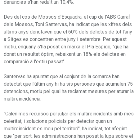
denúncies s’han reduït un 10,4%.
Des del cos de Mossos d'Esquadra, el cap de l'ABS Garraf
dels Mossos, Toni Santervas, ha indicat que les xifres dels
últims anys denotaven que el 60% dels delictes de tot l'any
a Sitges es concentren entre juny i setembre. Per aquest
motiu, enguany s'ha posat en marxa el Pla Espigó, "que ha
donat un resultat òptim, rebaixant un 18% els delictes en
comparació a l'estiu passat".
Santervas ha apuntat que al conjunt de la comarca han
detectat que l'últim any hi ha sis persones que acumulen 75
detencions, motiu pel qual ha reclamat mesures per aturar la
multireincidència.
"Calen més recursos per jutjar els multireincidents amb més
celeritat, i solucions policials per detectar quan un
multireincident es mou pel territori", ha indicat, tot afegint
que "per sort, les administracions han posat la lupa sobre el