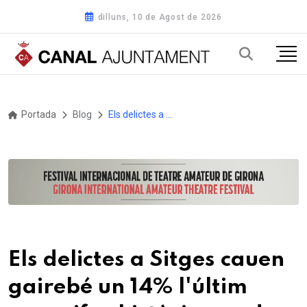
dilluns, 10 de Agost de 2026
Portada
Blog
Els delictes a Sitges cauen gairebé un 14% l'últim any, xifra històrica en dues dècades
Els delictes a Sitges cauen
gairebé un 14% l'últim