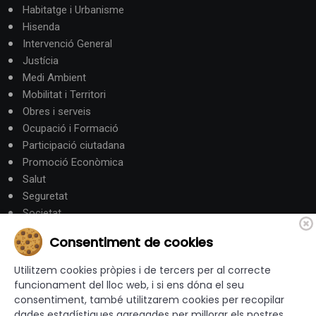
Habitatge i Urbanisme
Hisenda
Intervenció General
Justícia
Medi Ambient
Mobilitat i Territori
Obres i serveis
Ocupació i Formació
Participació ciutadana
Promoció Econòmica
Salut
Seguretat
Societat
Turisme
Consentiment de cookies
Altres Canals
Utilitzem cookies pròpies i de tercers per al correcte
funcionament del lloc web, i si ens dóna el seu
consentiment, també utilitzarem cookies per recopilar
canalandorra.ad
dades estadístiques agregades per millorar els nostres