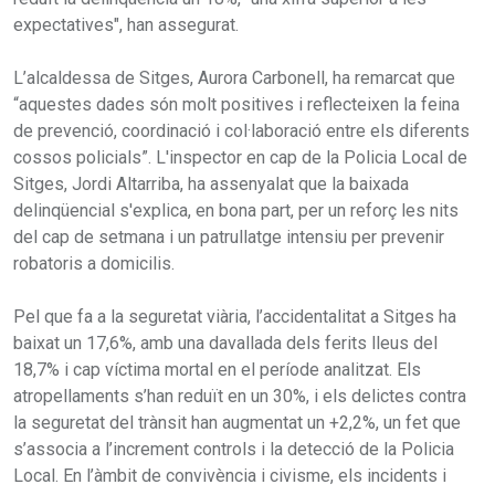
expectatives", han assegurat.
L’alcaldessa de Sitges, Aurora Carbonell, ha remarcat que
“aquestes dades són molt positives i reflecteixen la feina
de prevenció, coordinació i col·laboració entre els diferents
cossos policials”. L'inspector en cap de la Policia Local de
Sitges, Jordi Altarriba, ha assenyalat que la baixada
delinqüencial s'explica, en bona part, per un reforç les nits
del cap de setmana i un patrullatge intensiu per prevenir
robatoris a domicilis.
Pel que fa a la seguretat viària, l’accidentalitat a Sitges ha
baixat un 17,6%, amb una davallada dels ferits lleus del
18,7% i cap víctima mortal en el període analitzat. Els
atropellaments s’han reduït en un 30%, i els delictes contra
la seguretat del trànsit han augmentat un +2,2%, un fet que
s’associa a l’increment controls i la detecció de la Policia
Local. En l’àmbit de convivència i civisme, els incidents i