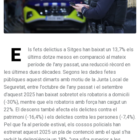
E
ls fets delictius a Sitges han baixat un 13,7% els
últims dotze mesos en comparació al mateix
període de l'any passat, una reducció rècord en
les últimes dues dècades. Segons les dades fetes
públiques aquest dimarts amb motiu de la Junta Local de
Seguretat, entre l'octubre de l'any passat i el setembre
d'aquest 2025 han baixat sobretot els robatoris a domicili
(-30%), mentre que els robatoris amb força han caigut un
22%. El descens també afecta els delictes contra el
patrimoni (-16,4%) i els delictes contra les persones (-7,4%).
Pel que fa al període estival, els cossos policials han
estrenat aquest 2025 un pla de contenció amb el qual s'ha
reduït la delinqüència un 18%, "una xifra superior a les