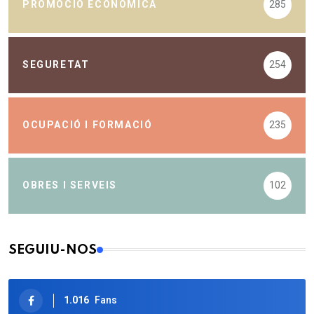
PROMOCIÓ ECONÒMICA
285
SEGURETAT
254
OCUPACIÓ I FORMACIÓ
235
OBRES I SERVEIS
102
SEGUIU-NOS
1.016
Fans