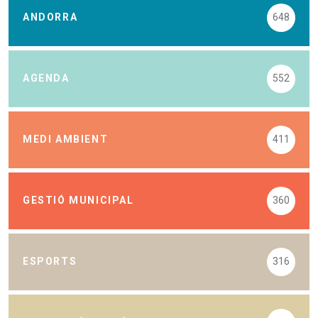
ANDORRA
648
AGENDA
552
MEDI AMBIENT
411
GESTIÓ MUNICIPAL
360
ESPORTS
316