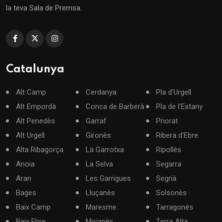
la teva Sala de Premsa.
Catalunya
Alt Camp
Cerdanya
Pla d'Urgell
Alt Empordà
Conca de Barberà
Pla de l'Estany
Alt Penedès
Garraf
Priorat
Alt Urgell
Gironès
Ribera d'Ebre
Alta Ribagorça
La Garrotxa
Ripollès
Anoia
La Selva
Segarra
Aran
Les Garrigues
Segrià
Bages
Lluçanès
Solsonès
Baix Camp
Maresme
Tarragonès
Baix Ebre
Moianès
Terra Alta