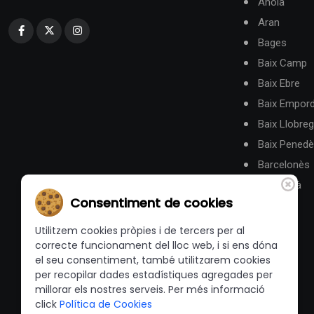
Anoia
Aran
Bages
Baix Camp
Baix Ebre
Baix Empor
Baix Llobreg
Baix Pened
Barcelonès
Berguedà
Consentiment de cookies
Utilitzem cookies pròpies i de tercers per al
correcte funcionament del lloc web, i si ens dóna
el seu consentiment, també utilitzarem cookies
per recopilar dades estadístiques agregades per
millorar els nostres serveis. Per més informació
click
Política de Cookies