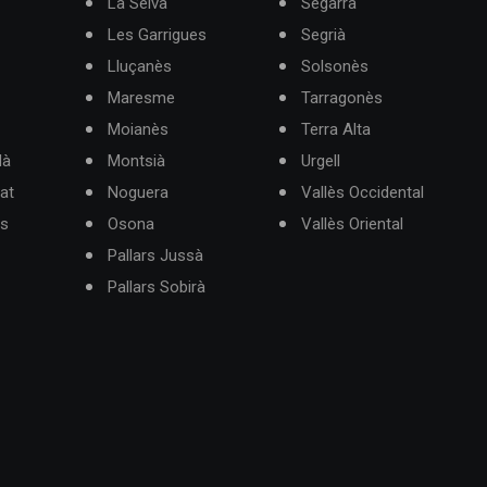
La Selva
Segarra
Les Garrigues
Segrià
Lluçanès
Solsonès
Maresme
Tarragonès
Moianès
Terra Alta
dà
Montsià
Urgell
at
Noguera
Vallès Occidental
ès
Osona
Vallès Oriental
Pallars Jussà
Pallars Sobirà