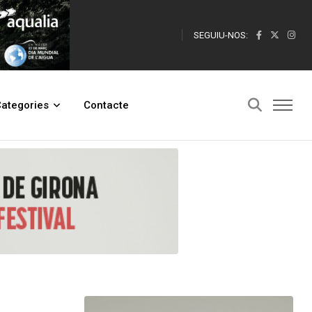
SEGUIU-NOS:
utació de Tarragona per a la conservació i millora d'espais naturals
ategories
Contacte