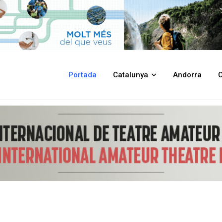
s d'inserció sociolaboral ja poden sol·licitar els ajuts que atorga la Dip
Portada
Catalunya
Andorra
C