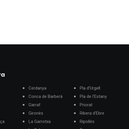
ya
Cerdanya
Pla d'Urgell
à
Conca de Barberà
Pla de l'Estany
Garraf
Priorat
Gironès
Ribera d'Ebre
rça
La Garrotxa
Ripollès