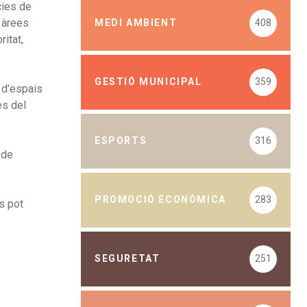
cies de
, àrees
MEDI AMBIENT
408
itat,
GESTIÓ MUNICIPAL
359
s d'espais
es del
ESPORTS
316
 de
PROMOCIÓ ECONÒMICA
283
es pot
SEGURETAT
251