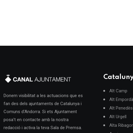
Catalun
Alt Camp
Donem visibilitat a les actuacions que es
Alt Empord
fan des dels ajuntaments de Catalunya i
Alt Penedès
Comuns d'Andorra. Si ets Ajuntament
Alt Urgell
posa't en contacte amb la nostra
Alta Ribago
redacció i activa la teva Sala de Premsa.