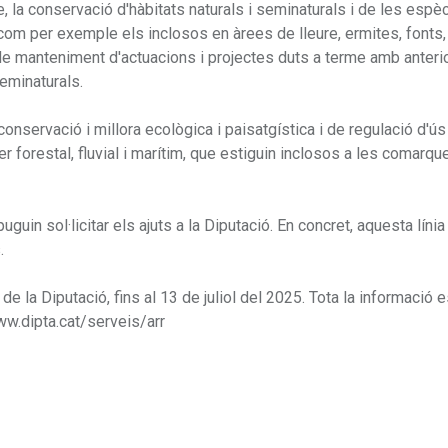
 la conservació d'hàbitats naturals i seminaturals i de les espè
s, com per exemple els inclosos en àrees de lleure, ermites, fonts
de manteniment d'actuacions i projectes duts a terme amb anterior
eminaturals.
conservació i millora ecològica i paisatgística i de regulació d'ú
er forestal, fluvial i marítim, que estiguin inclosos a les comarqu
guin sol·licitar els ajuts a la Diputació. En concret, aquesta línia
.
 de la Diputació, fins al 13 de juliol del 2025. Tota la informació 
www.dipta.cat/serveis/arr