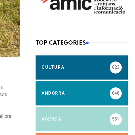
TOP CATEGORIES
CULTURA
823
la
ANDORRA
648
eses
illora
AGENDA
551