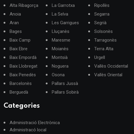
Alta Ribagorça
La Garrotxa
Ripollès
Anoia
La Selva
Segarra
Aran
Les Garrigues
Segrià
Bages
Lluçanès
Solsonès
Baix Camp
Maresme
Tarragonès
Baix Ebre
Moianès
Terra Alta
Baix Empordà
Montsià
Urgell
Baix Llobregat
Noguera
Vallès Occidental
Baix Penedès
Osona
Vallès Oriental
Barcelonès
Pallars Jussà
Berguedà
Pallars Sobirà
Categories
Administració Electrònica
Administracó local