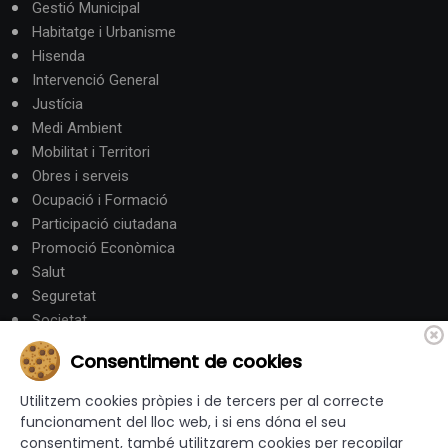
Gestió Municipal
Habitatge i Urbanisme
Hisenda
Intervenció General
Justícia
Medi Ambient
Mobilitat i Territori
Obres i serveis
Ocupació i Formació
Participació ciutadana
Promoció Econòmica
Salut
Seguretat
Societat
Turisme
Consentiment de cookies
Altres Canals
Utilitzem cookies pròpies i de tercers per al correcte
funcionament del lloc web, i si ens dóna el seu
consentiment, també utilitzarem cookies per recopilar