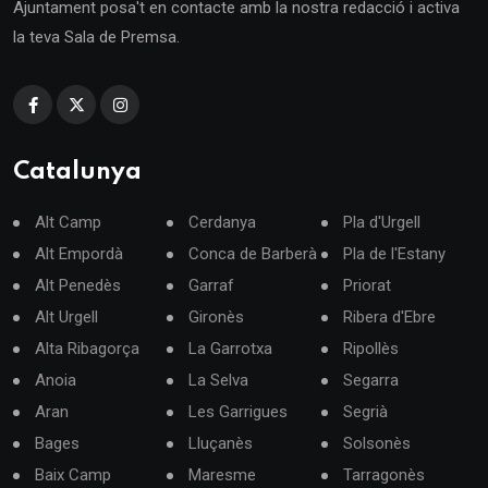
Ajuntament posa't en contacte amb la nostra redacció i activa
la teva Sala de Premsa.
Catalunya
Alt Camp
Cerdanya
Pla d'Urgell
Alt Empordà
Conca de Barberà
Pla de l'Estany
Alt Penedès
Garraf
Priorat
Alt Urgell
Gironès
Ribera d'Ebre
Alta Ribagorça
La Garrotxa
Ripollès
Anoia
La Selva
Segarra
Aran
Les Garrigues
Segrià
Bages
Lluçanès
Solsonès
Baix Camp
Maresme
Tarragonès