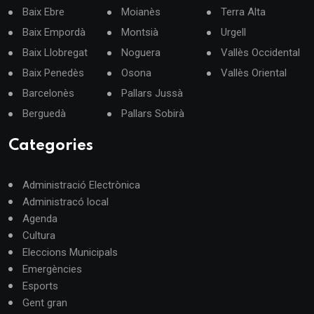
Baix Ebre
Moianès
Terra Alta
Baix Empordà
Montsià
Urgell
Baix Llobregat
Noguera
Vallès Occidental
Baix Penedès
Osona
Vallès Oriental
Barcelonès
Pallars Jussà
Berguedà
Pallars Sobirà
Categories
Administració Electrònica
Administracó local
Agenda
Cultura
Eleccions Municipals
Emergències
Esports
Gent gran