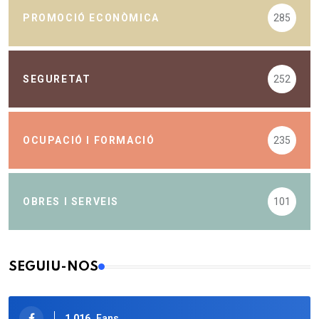
PROMOCIÓ ECONÒMICA
285
SEGURETAT
252
OCUPACIÓ I FORMACIÓ
235
OBRES I SERVEIS
101
SEGUIU-NOS
1.016
Fans