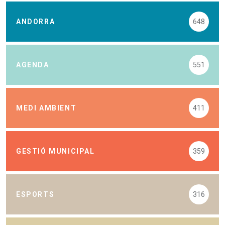
ANDORRA
648
AGENDA
551
MEDI AMBIENT
411
GESTIÓ MUNICIPAL
359
ESPORTS
316