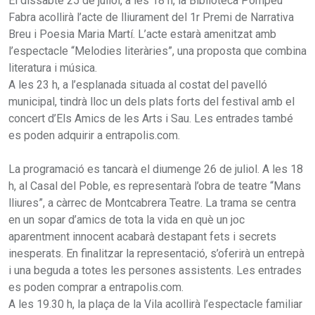
El dissabte 25 de juliol, a les 18 h, la Biblioteca Pompeu
Fabra acollirà l’acte de lliurament del 1r Premi de Narrativa
Breu i Poesia Maria Martí. L’acte estarà amenitzat amb
l’espectacle “Melodies literàries”, una proposta que combina
literatura i música.
A les 23 h, a l’esplanada situada al costat del pavelló
municipal, tindrà lloc un dels plats forts del festival amb el
concert d’Els Amics de les Arts i Sau. Les entrades també
es poden adquirir a entrapolis.com.
La programació es tancarà el diumenge 26 de juliol. A les 18
h, al Casal del Poble, es representarà l’obra de teatre “Mans
lliures”, a càrrec de Montcabrera Teatre. La trama se centra
en un sopar d’amics de tota la vida en què un joc
aparentment innocent acabarà destapant fets i secrets
inesperats. En finalitzar la representació, s’oferirà un entrepà
i una beguda a totes les persones assistents. Les entrades
es poden comprar a entrapolis.com.
A les 19.30 h, la plaça de la Vila acollirà l’espectacle familiar