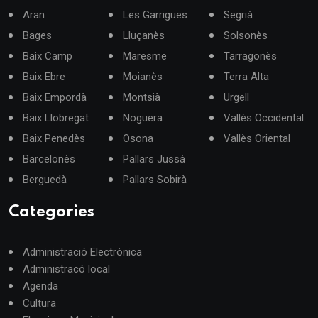
Aran
Les Garrigues
Segrià
Bages
Lluçanès
Solsonès
Baix Camp
Maresme
Tarragonès
Baix Ebre
Moianès
Terra Alta
Baix Empordà
Montsià
Urgell
Baix Llobregat
Noguera
Vallès Occidental
Baix Penedès
Osona
Vallès Oriental
Barcelonès
Pallars Jussà
Berguedà
Pallars Sobirà
Categories
Administració Electrònica
Administracó local
Agenda
Cultura