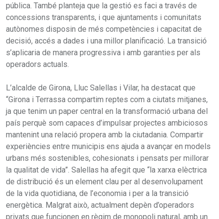
pública. També planteja que la gestió es faci a través de
concessions transparents, i que ajuntaments i comunitats
autònomes disposin de més competències i capacitat de
decisió, accés a dades i una millor planificació. La transició
s’aplicaria de manera progressiva i amb garanties per als
operadors actuals.
L’alcalde de Girona, Lluc Salellas i Vilar, ha destacat que
“Girona i Terrassa compartim reptes com a ciutats mitjanes,
ja que tenim un paper central en la transformació urbana del
país perquè som capaces d’impulsar projectes ambiciosos
mantenint una relació propera amb la ciutadania. Compartir
experiències entre municipis ens ajuda a avançar en models
urbans més sostenibles, cohesionats i pensats per millorar
la qualitat de vida”. Salellas ha afegit que “la xarxa elèctrica
de distribució és un element clau per al desenvolupament
de la vida quotidiana, de l’economia i per a la transició
energètica. Malgrat això, actualment depèn d’operadors
privats que funcionen en règim de monopoli natural, amb un