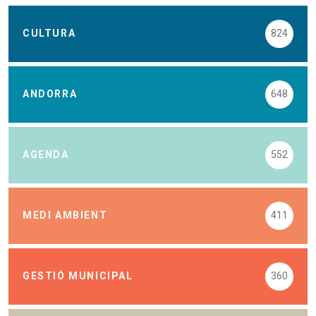
CULTURA
824
ANDORRA
648
AGENDA
552
MEDI AMBIENT
411
GESTIÓ MUNICIPAL
360