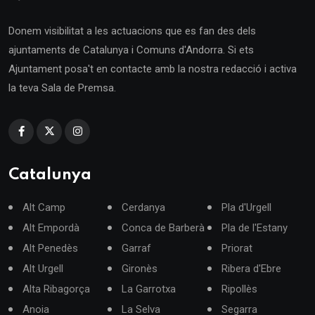
Donem visibilitat a les actuacions que es fan des dels
ajuntaments de Catalunya i Comuns d'Andorra. Si ets
Ajuntament posa't en contacte amb la nostra redacció i activa
la teva Sala de Premsa.
Catalunya
Alt Camp
Cerdanya
Pla d'Urgell
Alt Empordà
Conca de Barberà
Pla de l'Estany
Alt Penedès
Garraf
Priorat
Alt Urgell
Gironès
Ribera d'Ebre
Alta Ribagorça
La Garrotxa
Ripollès
Anoia
La Selva
Segarra