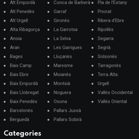
Alt Empordà
Conca de Barberà
Pla de l'Estany
Alt Penedès
Garraf
Priorat
Alt Urgell
Gironès
Ribera d'Ebre
Alta Ribagorça
La Garrotxa
Ripollès
Anoia
La Selva
Segarra
Aran
Les Garrigues
Segrià
Bages
Lluçanès
Solsonès
Baix Camp
Maresme
Tarragonès
Baix Ebre
Moianès
Terra Alta
Baix Empordà
Montsià
Urgell
Baix Llobregat
Noguera
Vallès Occidental
Baix Penedès
Osona
Vallès Oriental
Barcelonès
Pallars Jussà
Berguedà
Pallars Sobirà
Categories