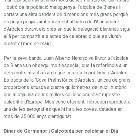
–patró de la població malaguenya- l'alcalde de Blanes li
portarà una altra bandera de dimensions més grans perquè
es pugui penjar simbòlicament al balcó de l'Ajuntament
d'Ardales durant els dies en què la delegació blanenca sigui
allà per compartir els actes de celebració que es viuran
durant el mes de maig.
Per la seva banda, Juan Alberto Naranjo va lliurar a l'alcalde
de Blanes un obsequi molt especial, que fa referència a un
dels molts atractius amb què compta la població d'Ardales.
Es tracta de la 'Cova Prehistòrica d'Ardales', un cau de grans
proporcions situada a quatre quilòmetres del nucli històric
que allotja una de les millors col·leccions d'art rupestre
paleolític d'Europa. Més concretament, l'obsequi reprodueix
una de les aerografies que hi ha a les coves, datades en
més de 35.000 anys d'antiguitat.
Dinar de Germanor i Calçotada per celebrar el Dia