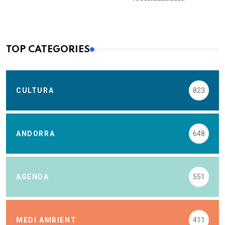
TOP CATEGORIES
CULTURA
823
ANDORRA
648
AGENDA
551
MEDI AMBIENT
411