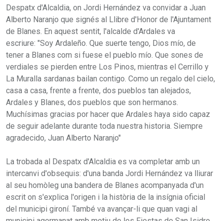
Despatx d'Alcaldia, on Jordi Hernández va convidar a Juan
Alberto Naranjo que signés al Llibre d'Honor de l'Ajuntament
de Blanes. En aquest sentit, l'alcalde d'Ardales va
escriure: "Soy Ardaleño. Que suerte tengo, Dios mío, de
tener a Blanes com si fuese el pueblo mío. Que sones de
verdiales se pierden entre Los Pinos, mientras el Cerrillo y
La Muralla sardanas bailan contigo. Como un regalo del cielo,
casa a casa, frente a frente, dos pueblos tan alejados,
Ardales y Blanes, dos pueblos que son hermanos.
Muchísimas gracias por hacer que Ardales haya sido capaz
de seguir adelante durante toda nuestra historia. Siempre
agradecido, Juan Alberto Naranjo"
La trobada al Despatx d'Alcaldia es va completar amb un
intercanvi d'obsequis: d'una banda Jordi Hernández va lliurar
al seu homòleg una bandera de Blanes acompanyada d'un
escrit on s'explica l'origen i la història de la insígnia oficial
del municipi gironí. També va avançar-li que quan vagi al
municipi agermanat amb motiu de les Fiestas de San Isidro