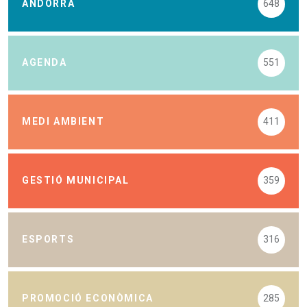
ANDORRA
648
AGENDA
551
MEDI AMBIENT
411
GESTIÓ MUNICIPAL
359
ESPORTS
316
PROMOCIÓ ECONÒMICA
285