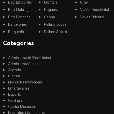
Baix Empordà
Montsià
Urgell
Baix Llobregat
Noguera
Vallès Occidental
Baix Penedès
Osona
Vallès Oriental
Barcelonès
Pallars Jussà
Berguedà
Pallars Sobirà
Categories
Administració Electrònica
Administracó local
Agenda
Cultura
Eleccions Municipals
Emergències
Esports
Gent gran
Gestió Municipal
Habitatge i Urbanisme