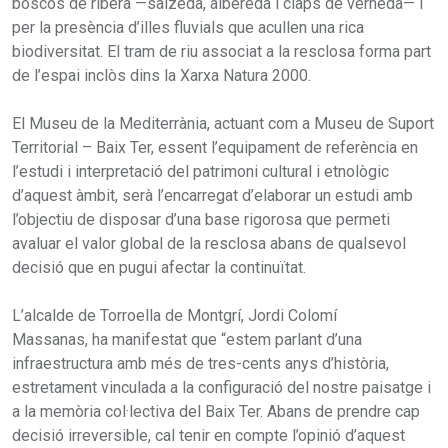
boscos de ribera —salzeda, albereda i claps de verneda— i
per la presència d’illes fluvials que acullen una rica
biodiversitat. El tram de riu associat a la resclosa forma part
de l’espai inclòs dins la Xarxa Natura 2000.
El Museu de la Mediterrània, actuant com a Museu de Suport
Territorial – Baix Ter, essent l’equipament de referència en
l’estudi i interpretació del patrimoni cultural i etnològic
d’aquest àmbit, serà l’encarregat d’elaborar un estudi amb
l’objectiu de disposar d’una base rigorosa que permeti
avaluar el valor global de la resclosa abans de qualsevol
decisió que en pugui afectar la continuïtat.
L’alcalde de Torroella de Montgrí, Jordi Colomí
Massanas, ha manifestat que “estem parlant d’una
infraestructura amb més de tres-cents anys d’història,
estretament vinculada a la configuració del nostre paisatge i
a la memòria col·lectiva del Baix Ter. Abans de prendre cap
decisió irreversible, cal tenir en compte l’opinió d’aquest