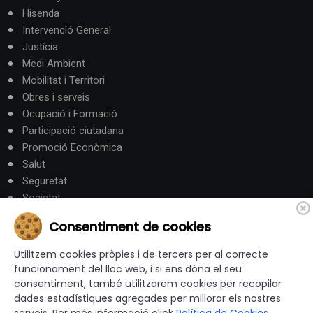
Hisenda
Intervenció General
Justícia
Medi Ambient
Mobilitat i Territori
Obres i serveis
Ocupació i Formació
Participació ciutadana
Promoció Econòmica
Salut
Seguretat
Societat
Turisme
Consentiment de cookies
Altres Canals
Utilitzem cookies pròpies i de tercers per al correcte
funcionament del lloc web, i si ens dóna el seu
consentiment, també utilitzarem cookies per recopilar
canalandorra.ad
dades estadístiques agregades per millorar els nostres