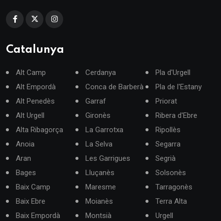
Catalunya
Alt Camp
Cerdanya
Pla d'Urgell
Alt Empordà
Conca de Barberà
Pla de l'Estany
Alt Penedès
Garraf
Priorat
Alt Urgell
Gironès
Ribera d'Ebre
Alta Ribagorça
La Garrotxa
Ripollès
Anoia
La Selva
Segarra
Aran
Les Garrigues
Segrià
Bages
Lluçanès
Solsonès
Baix Camp
Maresme
Tarragonès
Baix Ebre
Moianès
Terra Alta
Baix Empordà
Montsià
Urgell