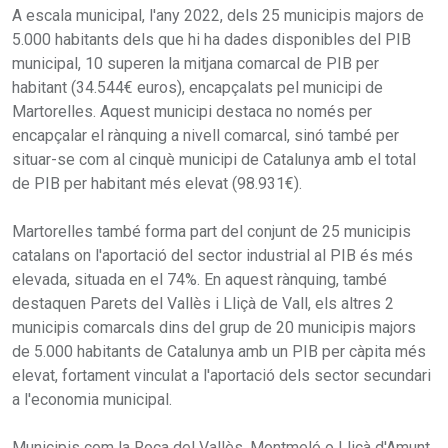
A escala municipal, l'any 2022, dels 25 municipis majors de
5.000 habitants dels que hi ha dades disponibles del PIB
municipal, 10 superen la mitjana comarcal de PIB per
habitant (34.544€ euros), encapçalats pel municipi de
Martorelles. Aquest municipi destaca no només per
encapçalar el rànquing a nivell comarcal, sinó també per
situar-se com al cinquè municipi de Catalunya amb el total
de PIB per habitant més elevat (98.931€).
Martorelles també forma part del conjunt de 25 municipis
catalans on l'aportació del sector industrial al PIB és més
elevada, situada en el 74%. En aquest rànquing, també
destaquen Parets del Vallès i Lliçà de Vall, els altres 2
municipis comarcals dins del grup de 20 municipis majors
de 5.000 habitants de Catalunya amb un PIB per càpita més
elevat, fortament vinculat a l'aportació dels sector secundari
a l'economia municipal.
Municipis com la Roca del Vallès, Montmeló o Lliçà d'Amunt,