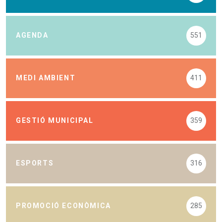
AGENDA
551
MEDI AMBIENT
411
GESTIÓ MUNICIPAL
359
ESPORTS
316
PROMOCIÓ ECONÒMICA
285