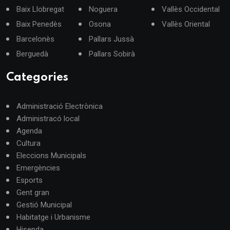
Baix Llobregat
Noguera
Vallès Occidental
Baix Penedès
Osona
Vallès Oriental
Barcelonès
Pallars Jussà
Berguedà
Pallars Sobirà
Categories
Administració Electrònica
Administracó local
Agenda
Cultura
Eleccions Municipals
Emergències
Esports
Gent gran
Gestió Municipal
Habitatge i Urbanisme
Hisenda