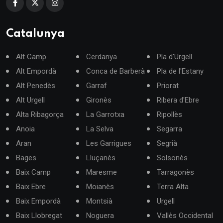
Catalunya
Alt Camp
Cerdanya
Pla d'Urgell
Alt Empordà
Conca de Barberà
Pla de l'Estany
Alt Penedès
Garraf
Priorat
Alt Urgell
Gironès
Ribera d'Ebre
Alta Ribagorça
La Garrotxa
Ripollès
Anoia
La Selva
Segarra
Aran
Les Garrigues
Segrià
Bages
Lluçanès
Solsonès
Baix Camp
Maresme
Tarragonès
Baix Ebre
Moianès
Terra Alta
Baix Empordà
Montsià
Urgell
Baix Llobregat
Noguera
Vallès Occidental