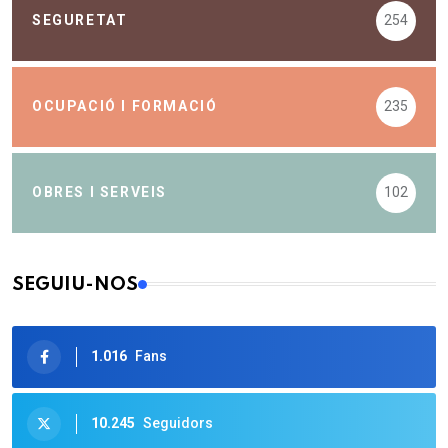
SEGURETAT
254
OCUPACIÓ I FORMACIÓ
235
OBRES I SERVEIS
102
SEGUIU-NOS
1.016
Fans
10.245
Seguidors