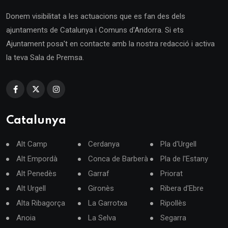
Donem visibilitat a les actuacions que es fan des dels
ajuntaments de Catalunya i Comuns d'Andorra. Si ets
Ajuntament posa't en contacte amb la nostra redacció i activa
la teva Sala de Premsa.
Catalunya
Alt Camp
Cerdanya
Pla d'Urgell
Alt Empordà
Conca de Barberà
Pla de l'Estany
Alt Penedès
Garraf
Priorat
Alt Urgell
Gironès
Ribera d'Ebre
Alta Ribagorça
La Garrotxa
Ripollès
Anoia
La Selva
Segarra