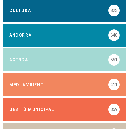
CULTURA
823
ANDORRA
648
AGENDA
551
MEDI AMBIENT
411
GESTIÓ MUNICIPAL
359