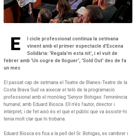
E
l cicle professional continua la setmana
vinent amb el primer espectacle d'Escena
Solidària: 'Regala'm esta nit', i el vuit de
febrer amb 'Un sogre de lloguer', 'Sold Out' des de fa
un mes
El passat cap de setmana el Teatre de Blanes-Teatre de la
Costa Brava Sud va aixecar el teló de la programació
professional amb el monòleg 'Senyor Bohigas: l'eminència
humana', amb Eduard Biosca. Ell n'és l'autor, director i
intèrpret, i de fet això és el què el públic que va assistir-hi
tenia molt clar que hi trobaria.
Eduard Biosca es fica a la pell del Sr. Bohigas, ex cambrer i