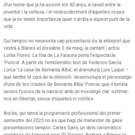
d'un home que ja ha assolit els 40 anys, a cavall entre la
joventut i la vellesa, i el redescobriment d'aquelles coses
que ja no tenen importància quan s'arriba a aquest punt de la
vida.
Qui tampoc no necessita cap presentació és la intèrpret que
vindrà a Blanes el dissabte 3 de maig: la cantant i actriu
Lolita Flores. La filla de La Faraona porta l'espectacle
'Poncia'. A partir de l'emblemàtic text de Federico García
Lorca 'La casa de Bernarda Alba', el dramaturg Luis Luque –
que també té cura de la direcció- desenvolupa el personatge
d'una de les criades de Bernarda Alba: Poncia, que il·lumina
racons foscos de la narració amb un missatge clar: estimar-
nos en llibertat, sense etiquetes ni cotilles.
Ara bé, qui tanca la programació professional del primer
semestre del 2025 no és que hagi de menester de gaire
presentacions tampoc: Carles Sans, un dels carismàtics
membres de l'enyorat grup 'El Tricicle'. Arribarà a Blanes el