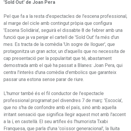
'Sold Out' de Joan Pera
Pel que fa a la resta d'espectacles de l'escena professional,
al marge del cicle amb contingut pròpia que configura
'Escena Solidària', seguirà el dissabte 8 de febrer amb una
funció que ja va penjar el cartell de 'Sold Out' fa més d'un
mes. Es tracta de la comèdia 'Un sogre de lloguer', que
protagonitza un gran actor, un d'aquells que no necessita de
cap presentació per la popularitat que té, abastament
demostrada amb el què ha passat a Blanes: Joan Pera, qui
centra l'interès d'una comèdia d'embolics que garanteix
passar una estona sense parar de riure.
L'humor també és el fil conductor de l'espectacle
professional programat pel divendres 7 de març: 'Escocía',
que no s'ha de confondre amb el país, sinó amb aquella
irritant sensació que significa llegir aquest mot amb l'accent
a la í, en castellà. El seu artífex és l'humorista Txabi
Franquesa, que parla d'una 'coïssor generacional', la lluita