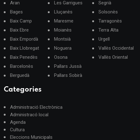
Aran
Les Garrigues
Segrià
Bages
Lluçanès
Solsonès
Baix Camp
Maresme
Tarragonès
Baix Ebre
Moianès
Terra Alta
Baix Empordà
Montsià
Urgell
Baix Llobregat
Noguera
Vallès Occidental
Baix Penedès
Osona
Vallès Oriental
Barcelonès
Pallars Jussà
Berguedà
Pallars Sobirà
Categories
Administració Electrònica
Administracó local
Agenda
Cultura
Eleccions Municipals