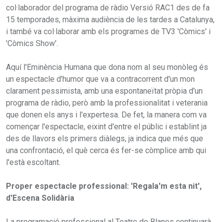
col·laborador del programa de ràdio Versió RAC1 des de fa
15 temporades, màxima audiència de les tardes a Catalunya,
i també va col·laborar amb els programes de TV3 'Còmics' i
'Còmics Show'.
Aquí l'Eminència Humana que dona nom al seu monòleg és
un espectacle d'humor que va a contracorrent d'un mon
clarament pessimista, amb una espontaneïtat pròpia d'un
programa de ràdio, però amb la professionalitat i veterania
que donen els anys i l'expertesa. De fet, la manera com va
començar l'espectacle, eixint d'entre el públic i establint ja
des de llavors els primers diàlegs, ja indica que més que
una confrontació, el què cerca és fer-se còmplice amb qui
l'està escoltant.
Proper espectacle professional: 'Regala'm esta nit',
d'Escena Solidària
La programació professional al Teatre de Blanes continuarà