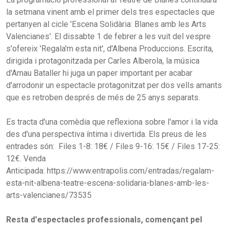
la setmana vinent amb el primer dels tres espectacles que
pertanyen al cicle 'Escena Solidària: Blanes amb les Arts
Valencianes'. El dissabte 1 de febrer a les vuit del vespre
s'ofereix 'Regala'm esta nit', d'Albena Produccions. Escrita,
dirigida i protagonitzada per Carles Alberola, la música
d'Arnau Bataller hi juga un paper important per acabar
d'arrodonir un espectacle protagonitzat per dos vells amants
que es retroben després de més de 25 anys separats.
Es tracta d'una comèdia que reflexiona sobre l'amor i la vida
des d'una perspectiva íntima i divertida. Els preus de les
entrades són: Files 1-8: 18€ / Files 9-16: 15€ / Files 17-25:
12€. Venda
Anticipada: https://www.entrapolis.com/entradas/regalam-
esta-nit-albena-teatre-escena-solidaria-blanes-amb-les-
arts-valencianes/73535
Resta d'espectacles professionals, començant pel