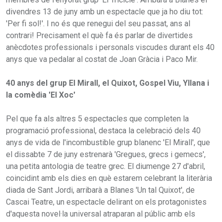
divendres 13 de juny amb un espectacle que ja ho diu tot:
'Per fi sol!'. I no és que renegui del seu passat, ans al
contrari! Precisament el què fa és parlar de divertides
anècdotes professionals i personals viscudes durant els 40
anys que va pedalar al costat de Joan Gràcia i Paco Mir.
40 anys del grup El Mirall, el Quixot, Gospel Viu, Yllana i
la comèdia 'El Xoc'
Pel que fa als altres 5 espectacles que completen la
programació professional, destaca la celebració dels 40
anys de vida de l'incombustible grup blanenc 'El Mirall', que
el dissabte 7 de juny estrenarà 'Gregues, grecs i gemecs',
una petita antologia de teatre grec. El diumenge 27 d'abril,
coincidint amb els dies en què estarem celebrant la literària
diada de Sant Jordi, arribarà a Blanes 'Un tal Quixot', de
Cascai Teatre, un espectacle delirant on els protagonistes
d'aquesta novel·la universal atraparan al públic amb els