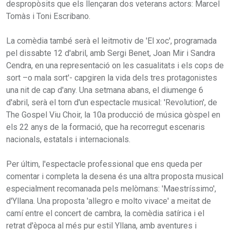
despropòsits que els llençaran dos veterans actors: Marcel
Tomàs i Toni Escribano.
La comèdia també serà el leitmotiv de 'El xoc', programada
pel dissabte 12 d'abril, amb Sergi Benet, Joan Mir i Sandra
Cendra, en una representació on les casualitats i els cops de
sort –o mala sort'- capgiren la vida dels tres protagonistes
una nit de cap d'any. Una setmana abans, el diumenge 6
d'abril, serà el torn d'un espectacle musical: 'Revolution', de
The Gospel Viu Choir, la 10a producció de música gòspel en
els 22 anys de la formació, que ha recorregut escenaris
nacionals, estatals i internacionals.
Per últim, l'espectacle professional que ens queda per
comentar i completa la desena és una altra proposta musical
especialment recomanada pels melòmans: 'Maestríssimo',
d'Yllana. Una proposta 'allegro e molto vivace' a meitat de
camí entre el concert de cambra, la comèdia satírica i el
retrat d'època al més pur estil Yllana, amb aventures i