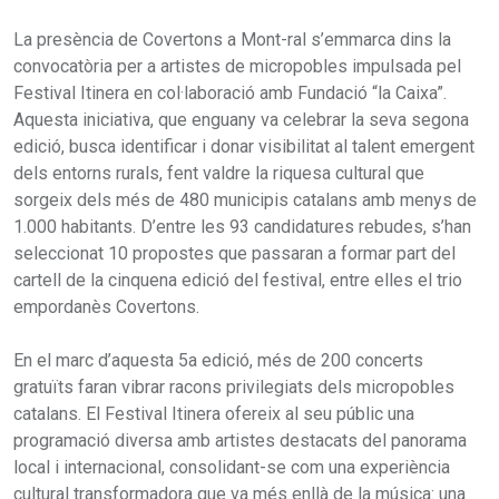
La presència de Covertons a Mont-ral s’emmarca dins la
convocatòria per a artistes de micropobles impulsada pel
Festival Itinera en col·laboració amb Fundació “la Caixa”.
Aquesta iniciativa, que enguany va celebrar la seva segona
edició, busca identificar i donar visibilitat al talent emergent
dels entorns rurals, fent valdre la riquesa cultural que
sorgeix dels més de 480 municipis catalans amb menys de
1.000 habitants. D’entre les 93 candidatures rebudes, s’han
seleccionat 10 propostes que passaran a formar part del
cartell de la cinquena edició del festival, entre elles el trio
empordanès Covertons.
En el marc d’aquesta 5a edició, més de 200 concerts
gratuïts faran vibrar racons privilegiats dels micropobles
catalans. El Festival Itinera ofereix al seu públic una
programació diversa amb artistes destacats del panorama
local i internacional, consolidant-se com una experiència
cultural transformadora que va més enllà de la música: una