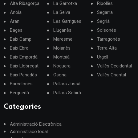
Alta Ribagorça
La Garrotxa
Ripollès
Anoia
La Selva
Segarra
Aran
Les Garrigues
Segrià
Bages
Lluçanès
Solsonès
Baix Camp
Maresme
Tarragonès
Baix Ebre
Moianès
Terra Alta
Baix Empordà
Montsià
Urgell
Baix Llobregat
Noguera
Vallès Occidental
Baix Penedès
Osona
Vallès Oriental
Barcelonès
Pallars Jussà
Berguedà
Pallars Sobirà
Categories
Administració Electrònica
Administracó local