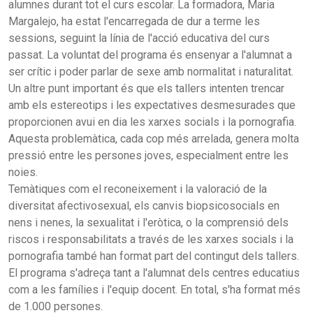
alumnes durant tot el curs escolar. La formadora, Maria
Margalejo, ha estat l'encarregada de dur a terme les
sessions, seguint la línia de l'acció educativa del curs
passat. La voluntat del programa és ensenyar a l'alumnat a
ser crític i poder parlar de sexe amb normalitat i naturalitat.
Un altre punt important és que els tallers intenten trencar
amb els estereotips i les expectatives desmesurades que
proporcionen avui en dia les xarxes socials i la pornografia.
Aquesta problemàtica, cada cop més arrelada, genera molta
pressió entre les persones joves, especialment entre les
noies.
Temàtiques com el reconeixement i la valoració de la
diversitat afectivosexual, els canvis biopsicosocials en
nens i nenes, la sexualitat i l'eròtica, o la comprensió dels
riscos i responsabilitats a través de les xarxes socials i la
pornografia també han format part del contingut dels tallers.
El programa s'adreça tant a l'alumnat dels centres educatius
com a les famílies i l'equip docent. En total, s'ha format més
de 1.000 persones.