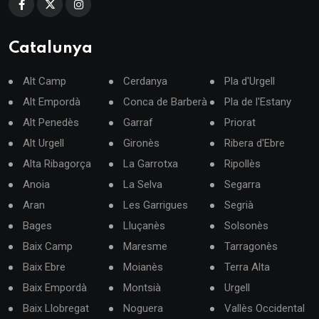
Catalunya
Alt Camp
Cerdanya
Pla d'Urgell
Alt Empordà
Conca de Barberà
Pla de l'Estany
Alt Penedès
Garraf
Priorat
Alt Urgell
Gironès
Ribera d'Ebre
Alta Ribagorça
La Garrotxa
Ripollès
Anoia
La Selva
Segarra
Aran
Les Garrigues
Segrià
Bages
Lluçanès
Solsonès
Baix Camp
Maresme
Tarragonès
Baix Ebre
Moianès
Terra Alta
Baix Empordà
Montsià
Urgell
Baix Llobregat
Noguera
Vallès Occidental