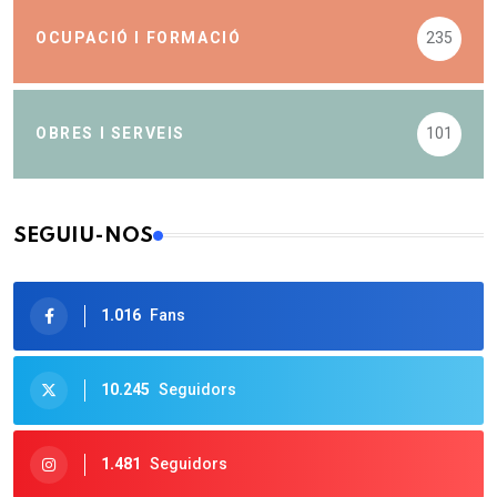
OCUPACIÓ I FORMACIÓ
235
OBRES I SERVEIS
101
SEGUIU-NOS
1.016
Fans
10.245
Seguidors
1.481
Seguidors