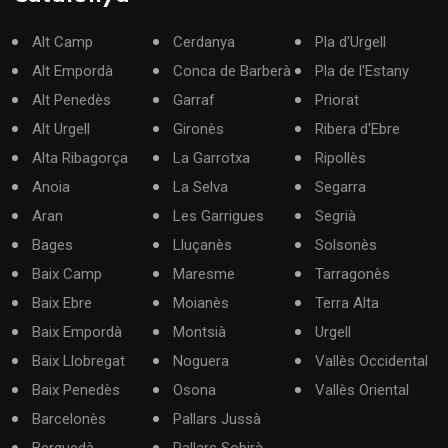
Alt Camp
Cerdanya
Pla d'Urgell
Alt Empordà
Conca de Barberà
Pla de l'Estany
Alt Penedès
Garraf
Priorat
Alt Urgell
Gironès
Ribera d'Ebre
Alta Ribagorça
La Garrotxa
Ripollès
Anoia
La Selva
Segarra
Aran
Les Garrigues
Segrià
Bages
Lluçanès
Solsonès
Baix Camp
Maresme
Tarragonès
Baix Ebre
Moianès
Terra Alta
Baix Empordà
Montsià
Urgell
Baix Llobregat
Noguera
Vallès Occidental
Baix Penedès
Osona
Vallès Oriental
Barcelonès
Pallars Jussà
Berguedà
Pallars Sobirà