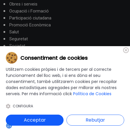
Obres i serveis
Ocupació i Formació
Participació ciutadana
Promoció Econòmica
Salut
Seguretat
Societat
Turisme
Consentiment de cookies
Altres Canals
Utilitzem cookies pròpies i de tercers per al correcte
funcionament del lloc web, i si ens dóna el seu
consentiment, també utilitzarem cookies per recopilar
canalandorra.ad
dades estadístiques agregades per millorar els nostres
serveis. Per més informació click
Política de Cookies
CONFIGURA
© 2012-2026 Ajuntaments de Catalunya - Tots els drets
reservats |
Avís Legal
|
Política de privacitat
|
Acceptar
Rebutjar
Política de Cookies
|
Accessibilitat
|