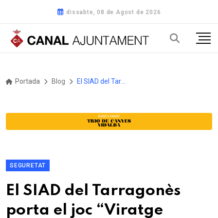
dissabte, 08 de Agost de 2026
Portada
Blog
El SIAD del Tarragonès porta el joc “Viratge Violeta” a l’Escola d’Adults per reflexionar sobre les violències masclistes
SEGURETAT
El SIAD del Tarragonès
porta el joc “Viratge