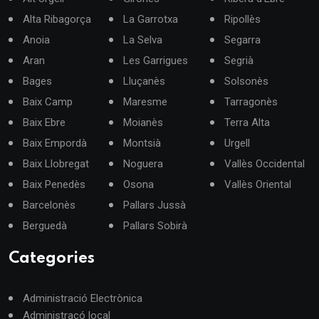
Alta Ribagorça
La Garrotxa
Ripollès
Anoia
La Selva
Segarra
Aran
Les Garrigues
Segrià
Bages
Lluçanès
Solsonès
Baix Camp
Maresme
Tarragonès
Baix Ebre
Moianès
Terra Alta
Baix Empordà
Montsià
Urgell
Baix Llobregat
Noguera
Vallès Occidental
Baix Penedès
Osona
Vallès Oriental
Barcelonès
Pallars Jussà
Berguedà
Pallars Sobirà
Categories
Administració Electrònica
Administracó local