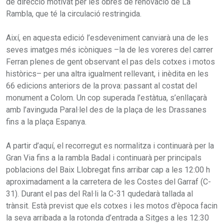
de direcció motivat per les obres de renovació de La
Rambla, que té la circulació restringida.
Així, en aquesta edició l’esdeveniment canviarà una de les
seves imatges més icòniques –la de les voreres del carrer
Ferran plenes de gent observant el pas dels cotxes i motos
històrics– per una altra igualment rellevant, i inèdita en les
66 edicions anteriors de la prova: passant al costat del
monument a Colom. Un cop superada l’estàtua, s’enllaçarà
amb l’avinguda Paral·lel des de la plaça de les Drassanes
fins a la plaça Espanya.
A partir d’aquí, el recorregut es normalitza i continuarà per la
Gran Via fins a la rambla Badal i continuarà per principals
poblacions del Baix Llobregat fins arribar cap a les 12:00 h
aproximadament a la carretera de les Costes del Garraf (C-
31). Durant el pas del Ral·li la C-31 qudedarà tallada al
trànsit. Està previst que els cotxes i les motos d’època facin
la seva arribada a la rotonda d’entrada a Sitges a les 12:30