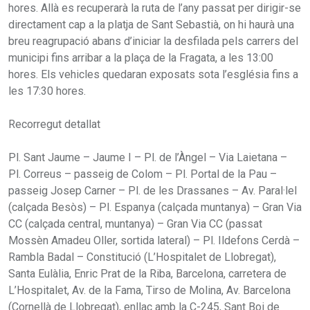
hores. Allà es recuperarà la ruta de l’any passat per dirigir-se
directament cap a la platja de Sant Sebastià, on hi haurà una
breu reagrupació abans d’iniciar la desfilada pels carrers del
municipi fins arribar a la plaça de la Fragata, a les 13:00
hores. Els vehicles quedaran exposats sota l’església fins a
les 17:30 hores.
Recorregut detallat
Pl. Sant Jaume – Jaume I – Pl. de l’Àngel – Via Laietana –
Pl. Correus – passeig de Colom – Pl. Portal de la Pau –
passeig Josep Carner – Pl. de les Drassanes – Av. Paral·lel
(calçada Besòs) – Pl. Espanya (calçada muntanya) – Gran Via
CC (calçada central, muntanya) – Gran Via CC (passat
Mossèn Amadeu Oller, sortida lateral) – Pl. Ildefons Cerdà –
Rambla Badal – Constitució (L’Hospitalet de Llobregat),
Santa Eulàlia, Enric Prat de la Riba, Barcelona, carretera de
L’Hospitalet, Av. de la Fama, Tirso de Molina, Av. Barcelona
(Cornellà de Llobregat), enllaç amb la C-245, Sant Boi de