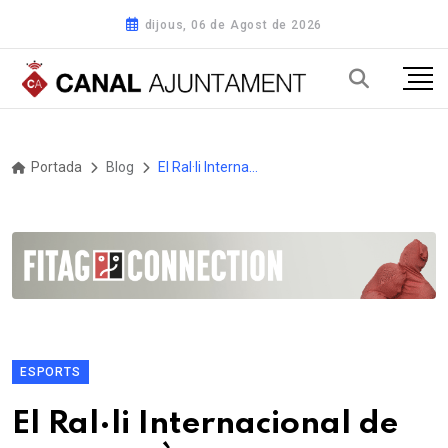
dijous, 06 de Agost de 2026
Portada
Blog
El Ral·li Internacional de Cotxes d'Època 2025 estrena un itinerari inèdit
ESPORTS
El Ral·li Internacional de