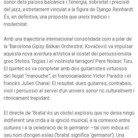
sonor dels països balcànics i l’energia, sobrietat i precisió
del jazz, estretament vinculat a la figura de Django Reinhardt.
És, en definitiva, una proposta que uneix tradició i
modernitat.
Amb una trajectòria internacional consolidada com a pilar de
la ‘Barcelona Gipsy Balkan Orchestra’, Kovačević va impulsar
aquesta nova aventura artística al costat del percussionista
grec Stelios Togias i el violinista tarragoní Pere Nolasc Turu.
El quintet es va completar amb dos guitarristes virtuosos
del llegat “manouche”, el francocanadenc Víctor Paradis i el
francès Julien Chanal. El resultat: dues guitarres, contrabaix,
violí i percussió al servei d’un univers sonor ric culturalment i
rítmicament trepidant.
El directe de ‘Bratia’ és un còctel explosiu que no deixa ningú
indiferent: una crida a la ignició musical, a la connexió entre
cultures i a la celebració de la germanor —tal com indica el
seu nom d’origen eslau (‘bratia’ significa ‘germanor’). Una