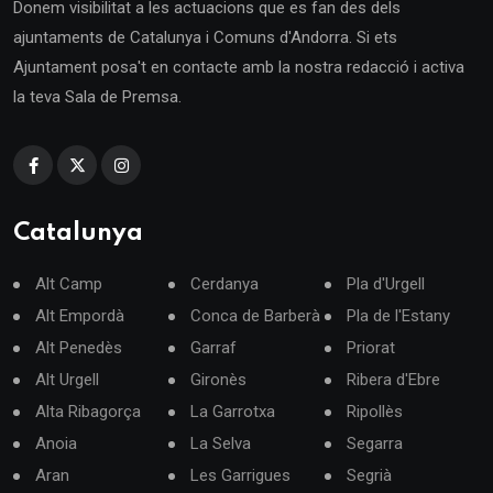
Donem visibilitat a les actuacions que es fan des dels
ajuntaments de Catalunya i Comuns d'Andorra. Si ets
Ajuntament posa't en contacte amb la nostra redacció i activa
la teva Sala de Premsa.
Catalunya
Alt Camp
Cerdanya
Pla d'Urgell
Alt Empordà
Conca de Barberà
Pla de l'Estany
Alt Penedès
Garraf
Priorat
Alt Urgell
Gironès
Ribera d'Ebre
Alta Ribagorça
La Garrotxa
Ripollès
Anoia
La Selva
Segarra
Aran
Les Garrigues
Segrià