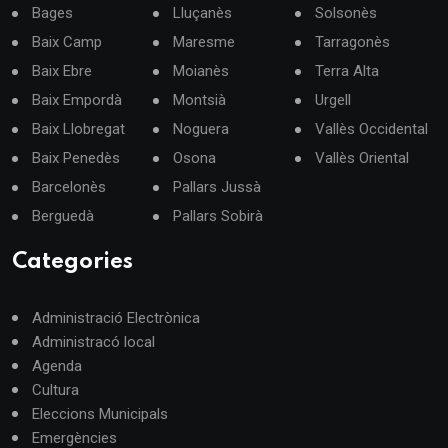
Bages
Lluçanès
Solsonès
Baix Camp
Maresme
Tarragonès
Baix Ebre
Moianès
Terra Alta
Baix Empordà
Montsià
Urgell
Baix Llobregat
Noguera
Vallès Occidental
Baix Penedès
Osona
Vallès Oriental
Barcelonès
Pallars Jussà
Berguedà
Pallars Sobirà
Categories
Administració Electrònica
Administracó local
Agenda
Cultura
Eleccions Municipals
Emergències