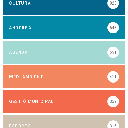
CULTURA
823
ANDORRA
648
AGENDA
551
MEDI AMBIENT
411
GESTIÓ MUNICIPAL
359
ESPORTS
316