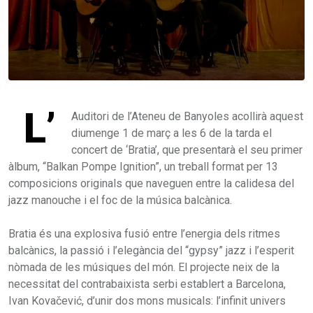
L’
Auditori de l’Ateneu de Banyoles acollirà aquest
diumenge 1 de març a les 6 de la tarda el
concert de ‘Bratia’, que presentarà el seu primer
àlbum, “Balkan Pompe Ignition”, un treball format per 13
composicions originals que naveguen entre la calidesa del
jazz manouche i el foc de la música balcànica.
Bratia és una explosiva fusió entre l’energia dels ritmes
balcànics, la passió i l’elegància del “gypsy” jazz i l’esperit
nòmada de les músiques del món. El projecte neix de la
necessitat del contrabaixista serbi establert a Barcelona,
Ivan Kovačević, d’unir dos mons musicals: l’infinit univers