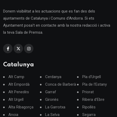
Donem visibilitat a les actuacions que es fan des dels
ajuntaments de Catalunya i Comuns d'Andorra. Si ets
Ajuntament posa't en contacte amb la nostra redacció i activa
la teva Sala de Premsa.
Catalunya
Alt Camp
Cerdanya
Pla d'Urgell
Alt Empordà
Conca de Barberà
Pla de l'Estany
Alt Penedès
Garraf
Priorat
Alt Urgell
Gironès
Ribera d'Ebre
Alta Ribagorça
La Garrotxa
Ripollès
Anoia
La Selva
Segarra