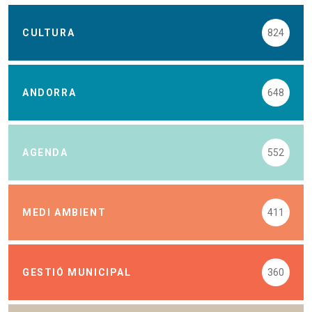
CULTURA
824
ANDORRA
648
AGENDA
552
MEDI AMBIENT
411
GESTIÓ MUNICIPAL
360