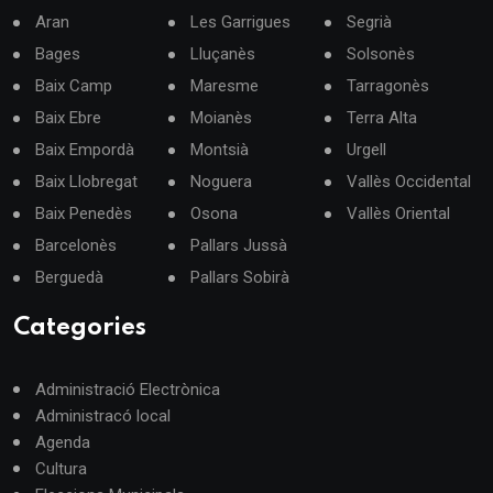
Aran
Les Garrigues
Segrià
Bages
Lluçanès
Solsonès
Baix Camp
Maresme
Tarragonès
Baix Ebre
Moianès
Terra Alta
Baix Empordà
Montsià
Urgell
Baix Llobregat
Noguera
Vallès Occidental
Baix Penedès
Osona
Vallès Oriental
Barcelonès
Pallars Jussà
Berguedà
Pallars Sobirà
Categories
Administració Electrònica
Administracó local
Agenda
Cultura