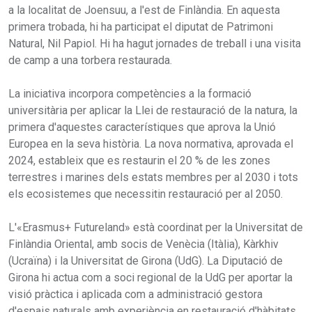
a la localitat de Joensuu, a l'est de Finlàndia. En aquesta
primera trobada, hi ha participat el diputat de Patrimoni
Natural, Nil Papiol. Hi ha hagut jornades de treball i una visita
de camp a una torbera restaurada.
La iniciativa incorpora competències a la formació
universitària per aplicar la Llei de restauració de la natura, la
primera d'aquestes característiques que aprova la Unió
Europea en la seva història. La nova normativa, aprovada el
2024, estableix que es restaurin el 20 % de les zones
terrestres i marines dels estats membres per al 2030 i tots
els ecosistemes que necessitin restauració per al 2050.
L'«Erasmus+ Futureland» està coordinat per la Universitat de
Finlàndia Oriental, amb socis de Venècia (Itàlia), Kàrkhiv
(Ucraïna) i la Universitat de Girona (UdG). La Diputació de
Girona hi actua com a soci regional de la UdG per aportar la
visió pràctica i aplicada com a administració gestora
d'espais naturals amb experiència en restauració d'hàbitats.