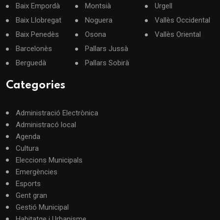
Baix Empordà
Montsià
Urgell
Baix Llobregat
Noguera
Vallès Occidental
Baix Penedès
Osona
Vallès Oriental
Barcelonès
Pallars Jussà
Berguedà
Pallars Sobirà
Categories
Administració Electrònica
Administracó local
Agenda
Cultura
Eleccions Municipals
Emergències
Esports
Gent gran
Gestió Municipal
Habitatge i Urbanisme