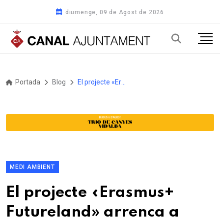
diumenge, 09 de Agost de 2026
Portada
Blog
El projecte «Erasmus+ Futureland» arrenca a Finlàndia amb la participació de la Diputació de Girona
MEDI AMBIENT
El projecte «Erasmus+
Futureland» arrenca a