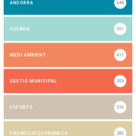
ANDORRA
648
AGENDA
551
MEDI AMBIENT
411
GESTIÓ MUNICIPAL
359
ESPORTS
316
PROMOCIÓ ECONÒMICA
285