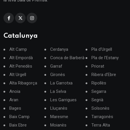
la teva Sala de Premsa.
Catalunya
Alt Camp
Cerdanya
Pla d'Urgell
Alt Empordà
Conca de Barberà
Pla de l'Estany
Alt Penedès
Garraf
Priorat
Alt Urgell
Gironès
Ribera d'Ebre
Alta Ribagorça
La Garrotxa
Ripollès
Anoia
La Selva
Segarra
Aran
Les Garrigues
Segrià
Bages
Lluçanès
Solsonès
Baix Camp
Maresme
Tarragonès
Baix Ebre
Moianès
Terra Alta