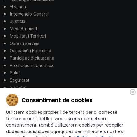
Hisenda
Intervenció General
Justícia
Medi Ambient
Mobilitat i Territori
Obres i serveis
Ocupació i Formació
Participació ciutadana
Promoció Econòmica
Salut
Seguretat
Societat
Turisme
Consentiment de cookies
Altres Canals
Utilitzem cookies pròpies i de tercers per al correcte
funcionament del lloc web, i si ens dóna el seu
consentiment, també utilitzarem cookies per recopilar
canalandorra.ad
dades estadístiques agregades per millorar els nostres