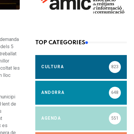
a demanda
TOP CATEGORIES
 dels 5
reballat
illor
CULTURA
823
coltat les
 lloc
ANDORRA
648
municipi
·lent de
s
t
AGENDA
551
c es
anera de