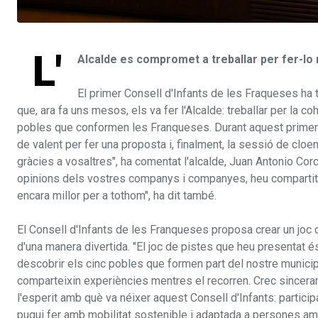
L'
Alcalde es compromet a treballar per fer-lo 
El primer Consell d'Infants de les Fraqueses ha
que, ara fa uns mesos, els va fer l'Alcalde: treballar per la c
pobles que conformen les Franqueses. Durant aquest primer cu
de valent per fer una proposta i, finalment, la sessió de clo
gràcies a vosaltres", ha comentat l'alcalde, Juan Antonio Corc
opinions dels vostres companys i companyes, heu compartit i
encara millor per a tothom", ha dit també.
El Consell d'Infants de les Franqueses proposa crear un joc 
d'una manera divertida. "El joc de pistes que heu presentat és
descobrir els cinc pobles que formen part del nostre municip
comparteixin experiències mentres el recorren. Crec sinceram
l'esperit amb què va néixer aquest Consell d'Infants: particip
pugui fer amb mobilitat sostenible i adaptada a persones amb