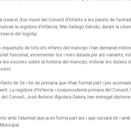
à la creació d'un mural del Consell d'Infants a les parets de l'entra
nunciat la regidora d'Infància, Mar Gallego Garrido, durant la cloen
reació del logotip.
 inquietuds de tots els infants del municipi i han demanat millo
tat funcional, incrementar-los i més durada per als vianants; mil
les escoles sobre la història del municipi; millorar les dutxes 
ossos.
nfants de 5è i 6è de primària que n'han format part i per acomiad
nent. La regidora d'Infància i vicepresidenta primera del Consell,
n del Consell, José Antonio Aguilera Galera, han entregat diplome
fants amb l'alumnat que ja en forma part ara i que cursarà 6è i am
Municipal.