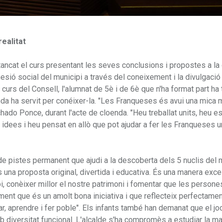
realitat
 tancat el curs presentant les seves conclusions i propostes a l
ohesió social del municipi a través del coneixement i la divulgació
rs del Consell, l'alumnat de 5è i de 6è que n'ha format part ha t
enda ha servit per conéixer-la. "Les Franqueses és avui una mica m
hado Ponce, durant l'acte de cloenda. "Heu treballat units, heu es
dees i heu pensat en allò que pot ajudar a fer les Franqueses un
de pistes permanent que ajudi a la descoberta dels 5 nuclis del 
 una proposta original, divertida i educativa. És una manera excel
i, conèixer millor el nostre patrimoni i fomentar que les persone
ent que és un amolt bona iniciativa i que reflecteix perfectamen
ar, aprendre i fer poble". Els infants també han demanat que el jo
 diversitat funcional. L'alcalde s'ha compromès a estudiar la m