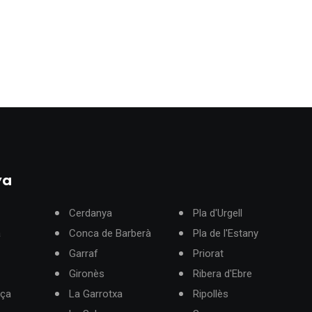
ya
Cerdanya
Pla d'Urgell
à
Conca de Barberà
Pla de l'Estany
Garraf
Priorat
Gironès
Ribera d'Ebre
rça
La Garrotxa
Ripollès