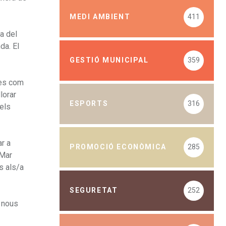
MEDI AMBIENT
411
da del
da. El
GESTIÓ MUNICIPAL
359
res com
lorar
ESPORTS
316
dels
ar a
PROMOCIÓ ECONÒMICA
285
 Mar
s als/a
SEGURETAT
252
b nous