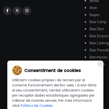
Anoia
Aran
Bages
Baix Camp
Baix Ebre
Baix Empor
Baix Llobreg
Baix Pened
Barcelonès
Berguedà
Consentiment de cookies
Utilitzem cookies pròpies i de tercers per al
correcte funcionament del lloc web, i si ens dóna
el seu consentiment, també utilitzarem cookies
per recopilar dades estadístiques agregades per
millorar els nostres serveis. Per més informació
click
Política de Cookies