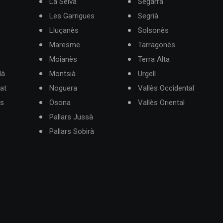
La Selva
Segarra
Les Garrigues
Segrià
Lluçanès
Solsonès
Maresme
Tarragonès
Moianès
Terra Alta
dà
Montsià
Urgell
at
Noguera
Vallès Occidental
ès
Osona
Vallès Oriental
Pallars Jussà
Pallars Sobirà