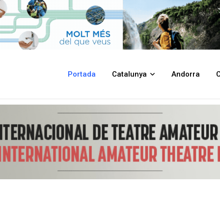
 proposa la creació d'un joc de pistes per conèixer el municipi
Portada
Catalunya
Andorra
C