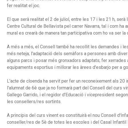
fer realitat el joc.
El que serà realitat el 2 de juliol, entre les 17 i les 21 h, ser
Centre Cultural de Bellavista pel carrer Navarra, tal i com ha a
mural es crearà de manera tan participativa com ho va ser la c
A més a més, el Consell també ha recollit les demandes i les
més neteja; l'adaptació dels semàfors a persones amb diversi
alguns parcs i posar més gronxadors adaptats; fer xerrades a 
equipaments esportius i millorar les àrees d'esbarjo per a g
L'acte de cloenda ha servit per fer un reconeixement als 20 i
l'alumnat de 6è que ja no formarà part del Consell del curs vi
Gallego Garrido, i el regidor d'Educació i vicepresident sego
les consellers/res sortints.
A principis del curs vinent es constituirà el nou Consell d'In
conseller/res de 5è de totes les escoles i del Casal Infantil 