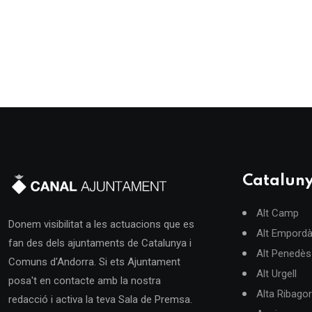
Catalun
Alt Camp
Donem visibilitat a les actuacions que es
Alt Empord
fan des dels ajuntaments de Catalunya i
Alt Penedès
Comuns d'Andorra. Si ets Ajuntament
Alt Urgell
posa't en contacte amb la nostra
Alta Ribago
redacció i activa la teva Sala de Premsa.