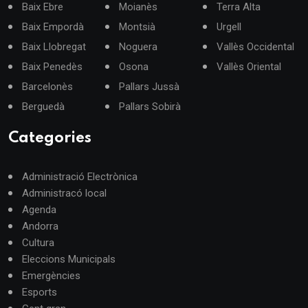
Baix Ebre
Moianès
Terra Alta
Baix Empordà
Montsià
Urgell
Baix Llobregat
Noguera
Vallès Occidental
Baix Penedès
Osona
Vallès Oriental
Barcelonès
Pallars Jussà
Berguedà
Pallars Sobirà
Categories
Administració Electrònica
Administracó local
Agenda
Andorra
Cultura
Eleccions Municipals
Emergències
Esports