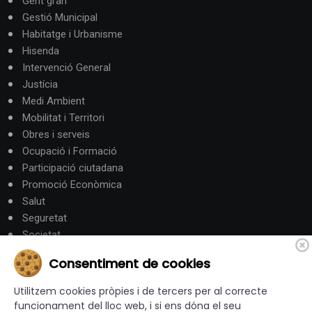
Gent gran
Gestió Municipal
Habitatge i Urbanisme
Hisenda
Intervenció General
Justícia
Medi Ambient
Mobilitat i Territori
Obres i serveis
Ocupació i Formació
Participació ciutadana
Promoció Econòmica
Salut
Seguretat
Societat
Turisme
Consentiment de cookies
Altres Canals
Utilitzem cookies pròpies i de tercers per al correcte
funcionament del lloc web, i si ens dóna el seu