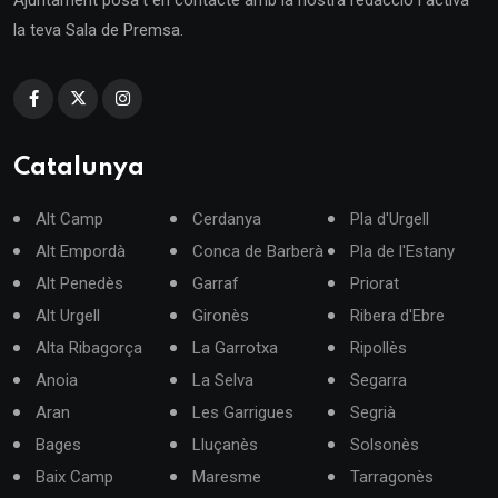
la teva Sala de Premsa.
Catalunya
Alt Camp
Cerdanya
Pla d'Urgell
Alt Empordà
Conca de Barberà
Pla de l'Estany
Alt Penedès
Garraf
Priorat
Alt Urgell
Gironès
Ribera d'Ebre
Alta Ribagorça
La Garrotxa
Ripollès
Anoia
La Selva
Segarra
Aran
Les Garrigues
Segrià
Bages
Lluçanès
Solsonès
Baix Camp
Maresme
Tarragonès