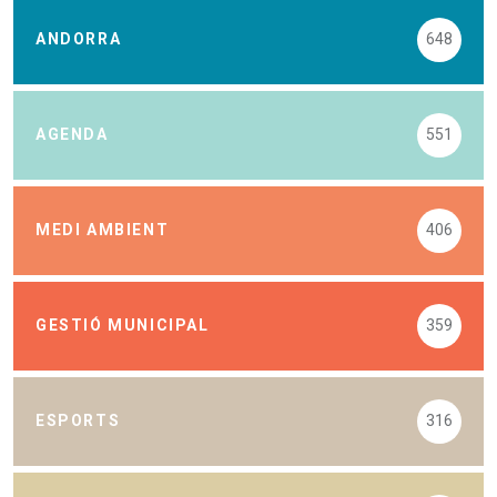
ANDORRA
648
AGENDA
551
MEDI AMBIENT
406
GESTIÓ MUNICIPAL
359
ESPORTS
316