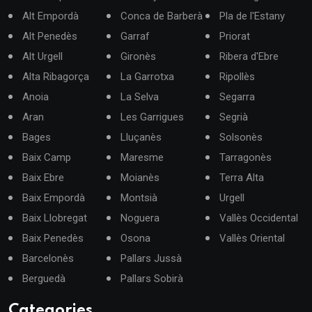
Alt Empordà
Conca de Barberà
Pla de l'Estany
Alt Penedès
Garraf
Priorat
Alt Urgell
Gironès
Ribera d'Ebre
Alta Ribagorça
La Garrotxa
Ripollès
Anoia
La Selva
Segarra
Aran
Les Garrigues
Segrià
Bages
Lluçanès
Solsonès
Baix Camp
Maresme
Tarragonès
Baix Ebre
Moianès
Terra Alta
Baix Empordà
Montsià
Urgell
Baix Llobregat
Noguera
Vallès Occidental
Baix Penedès
Osona
Vallès Oriental
Barcelonès
Pallars Jussà
Berguedà
Pallars Sobirà
Categories