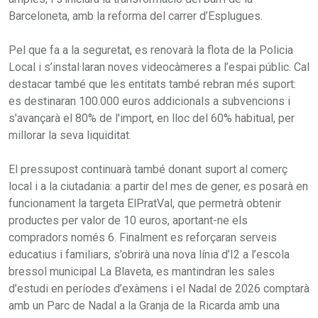
Barceloneta, amb la reforma del carrer d’Esplugues.
Pel que fa a la seguretat, es renovarà la flota de la Policia
Local i s’instal·laran noves videocàmeres a l’espai públic. Cal
destacar també que les entitats també rebran més suport:
es destinaran 100.000 euros addicionals a subvencions i
s’avançarà el 80% de l'import, en lloc del 60% habitual, per
millorar la seva liquiditat.
El pressupost continuarà també donant suport al comerç
local i a la ciutadania: a partir del mes de gener, es posarà en
funcionament la targeta ElPratVal, que permetrà obtenir
productes per valor de 10 euros, aportant-ne els
compradors només 6. Finalment es reforçaran serveis
educatius i familiars, s’obrirà una nova línia d’I2 a l’escola
bressol municipal La Blaveta, es mantindran les sales
d’estudi en períodes d’exàmens i el Nadal de 2026 comptarà
amb un Parc de Nadal a la Granja de la Ricarda amb una