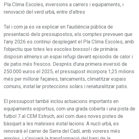
Pla Clima Escoles, inversions a carrers i equipaments, i
renovació del verd urbà, entre d’altres
Tal i com ja es va explicar en l’audiència pública de
presentació dels pressupostos, els comptes preveuen que
l’any 2026 es continuï desplegant el Pla Clima Escoles, amb
l’objectiu que totes les escoles bressol i de primària
disposin almenys un espai refugi davant episodis de calor i
de patis més frescos. Després d’una primera inversió de
250.000 euros el 2025, el pressupost incorpora 1,25 milions
més per millorar façanes, tancaments, climatitzar espais
comuns, instal·lar proteccions solars i renaturalitzar patis.
El pressupost també inclou actuacions importants en
equipaments esportius, com una grada coberta i una pista de
futbol 7 al CEM Estruch, així com dues noves pistes de
bàsquet a les mateixes instal·lacions. A nucli urbà, es
renovarà el carrer de Serra del Cadí, amb voreres més
amples, i s’iniciarà la transformació del barri de la