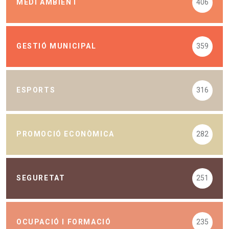
MEDI AMBIENT
406
GESTIÓ MUNICIPAL
359
ESPORTS
316
PROMOCIÓ ECONÒMICA
282
SEGURETAT
251
OCUPACIÓ I FORMACIÓ
235