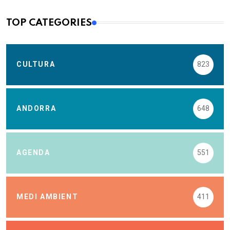
TOP CATEGORIES
CULTURA
823
ANDORRA
648
AGENDA
551
MEDI AMBIENT
411