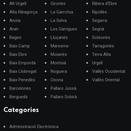
Alt Urgell
Gironès
Ribera d'Ebre
Alta Ribagorça
La Garrotxa
Ripollès
Anoia
La Selva
Segarra
Aran
Les Garrigues
Segrià
Bages
Lluçanès
Solsonès
Baix Camp
Maresme
Tarragonès
Baix Ebre
Moianès
Terra Alta
Baix Empordà
Montsià
Urgell
Baix Llobregat
Noguera
Vallès Occidental
Baix Penedès
Osona
Vallès Oriental
Barcelonès
Pallars Jussà
Berguedà
Pallars Sobirà
Categories
Administració Electrònica