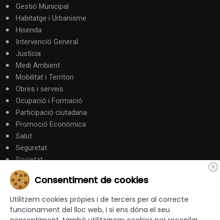
Gestió Municipal
Habitatge i Urbanisme
Hisenda
Intervenció General
Justícia
Medi Ambient
Mobilitat i Territori
Obres i serveis
Ocupació i Formació
Participació ciutadana
Promoció Econòmica
Salut
Seguretat
Societat
Turisme
Consentiment de cookies
Altres Canals
Utilitzem cookies pròpies i de tercers per al correcte
funcionament del lloc web, i si ens dóna el seu