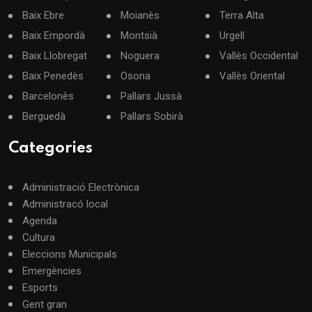
Baix Ebre
Moianès
Terra Alta
Baix Empordà
Montsià
Urgell
Baix Llobregat
Noguera
Vallès Occidental
Baix Penedès
Osona
Vallès Oriental
Barcelonès
Pallars Jussà
Berguedà
Pallars Sobirà
Categories
Administració Electrònica
Administracó local
Agenda
Cultura
Eleccions Municipals
Emergències
Esports
Gent gran