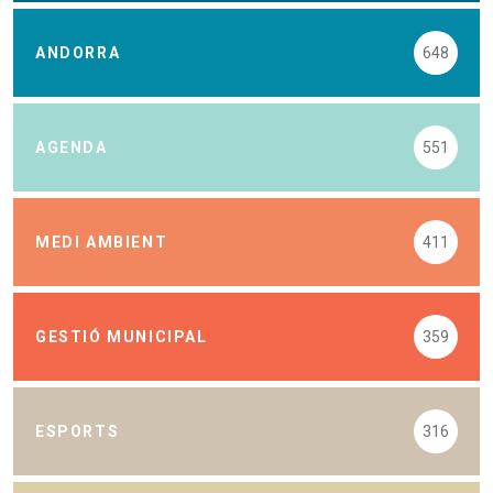
ANDORRA
648
AGENDA
551
MEDI AMBIENT
411
GESTIÓ MUNICIPAL
359
ESPORTS
316