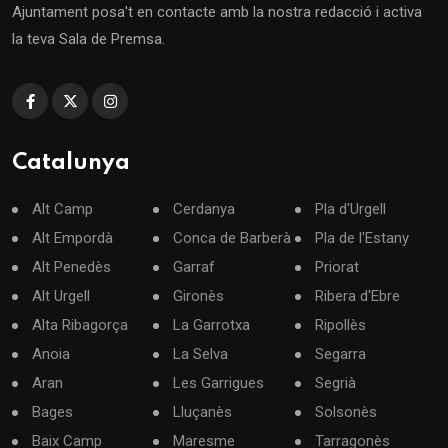
Ajuntament posa't en contacte amb la nostra redacció i activa
la teva Sala de Premsa.
Catalunya
Alt Camp
Cerdanya
Pla d'Urgell
Alt Empordà
Conca de Barberà
Pla de l'Estany
Alt Penedès
Garraf
Priorat
Alt Urgell
Gironès
Ribera d'Ebre
Alta Ribagorça
La Garrotxa
Ripollès
Anoia
La Selva
Segarra
Aran
Les Garrigues
Segrià
Bages
Lluçanès
Solsonès
Baix Camp
Maresme
Tarragonès