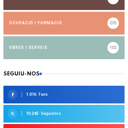
OCUPACIÓ I FORMACIÓ
235
OBRES I SERVEIS
102
SEGUIU-NOS
1.016
Fans
10.245
Seguidors