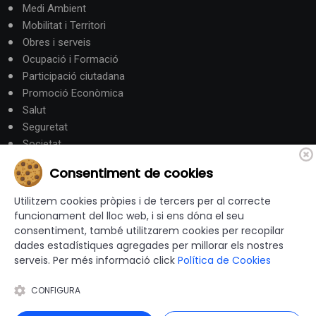
Medi Ambient
Mobilitat i Territori
Obres i serveis
Ocupació i Formació
Participació ciutadana
Promoció Econòmica
Salut
Seguretat
Societat
Turisme
Consentiment de cookies
Altres Canals
Utilitzem cookies pròpies i de tercers per al correcte
funcionament del lloc web, i si ens dóna el seu
consentiment, també utilitzarem cookies per recopilar
canalandorra.ad
dades estadístiques agregades per millorar els nostres
serveis. Per més informació click
Política de Cookies
CONFIGURA
© 2012-2026 Ajuntaments de Catalunya - Tots els drets