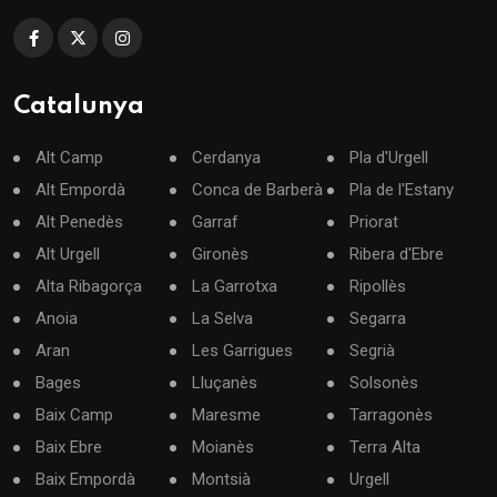
Catalunya
Alt Camp
Cerdanya
Pla d'Urgell
Alt Empordà
Conca de Barberà
Pla de l'Estany
Alt Penedès
Garraf
Priorat
Alt Urgell
Gironès
Ribera d'Ebre
Alta Ribagorça
La Garrotxa
Ripollès
Anoia
La Selva
Segarra
Aran
Les Garrigues
Segrià
Bages
Lluçanès
Solsonès
Baix Camp
Maresme
Tarragonès
Baix Ebre
Moianès
Terra Alta
Baix Empordà
Montsià
Urgell