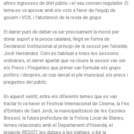
altres ingressos de dret públic i el seu conveni regulador. El
tema es va aprovar amb els vots a favor de l'equip de
govern i VOX, i l'abstenció de la resta de grups.
El darrer punt de debat va ser precisament la moció per
donar suport a la pesca catalana, llegit en forma de
Declaració Institucional al principi de la sessió per l'alcalde,
Jordi Hernández. Com és habitual a totes les sessions
ordinàries, el darrer apartat que va cloure la sessió van ser
els Precs i Preguntes que primer van formular els grups
polítics i després, un cop tancat el ple municipal, els precs i
preguntes del públic.
En aquest sentit, entre els diferents temes que es van
tractar hi va haver el Festival Internacional de Cinema, la Fira
d'Entitats de Sant Jordi, la municipalització de les Escoles
Bressol, la futura prefectura de la Policia Local de Blanes,
temes relacionats amb el Departament d'Hisenda, el
projecte RESIST, les dutxes a les platges, o bé la