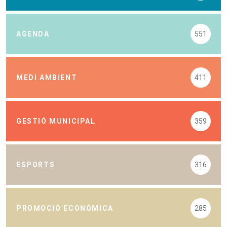
AGENDA
551
MEDI AMBIENT
411
GESTIÓ MUNICIPAL
359
ESPORTS
316
PROMOCIÓ ECONÒMICA
285