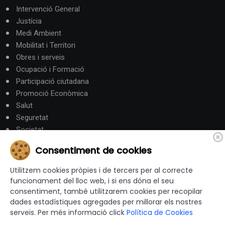
Intervenció General
Justícia
Medi Ambient
Mobilitat i Territori
Obres i serveis
Ocupació i Formació
Participació ciutadana
Promoció Econòmica
Salut
Seguretat
Societat
Turisme
Consentiment de cookies
Altres Canals
Utilitzem cookies pròpies i de tercers per al correcte
funcionament del lloc web, i si ens dóna el seu
consentiment, també utilitzarem cookies per recopilar
canalandorra.ad
dades estadístiques agregades per millorar els nostres
serveis. Per més informació click
Política de Cookies