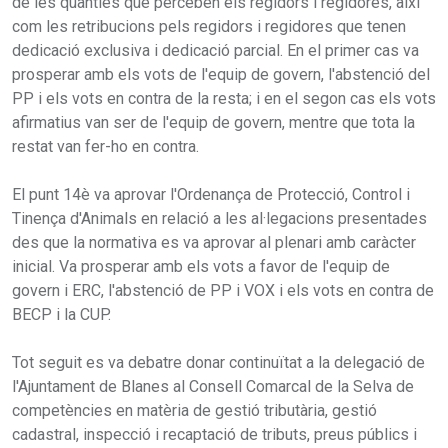
de les quanties que perceben els regidors i regidores, així
com les retribucions pels regidors i regidores que tenen
dedicació exclusiva i dedicació parcial. En el primer cas va
prosperar amb els vots de l'equip de govern, l'abstenció del
PP i els vots en contra de la resta; i en el segon cas els vots
afirmatius van ser de l'equip de govern, mentre que tota la
restat van fer-ho en contra.
El punt 14è va aprovar l'Ordenança de Protecció, Control i
Tinença d'Animals en relació a les al·legacions presentades
des que la normativa es va aprovar al plenari amb caràcter
inicial. Va prosperar amb els vots a favor de l'equip de
govern i ERC, l'abstenció de PP i VOX i els vots en contra de
BECP i la CUP.
Tot seguit es va debatre donar continuïtat a la delegació de
l'Ajuntament de Blanes al Consell Comarcal de la Selva de
competències en matèria de gestió tributària, gestió
cadastral, inspecció i recaptació de tributs, preus públics i