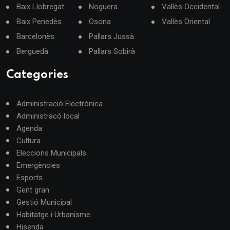
Baix Llobregat
Noguera
Vallès Occidental
Baix Penedès
Osona
Vallès Oriental
Barcelonès
Pallars Jussà
Berguedà
Pallars Sobirà
Categories
Administració Electrònica
Administracó local
Agenda
Cultura
Eleccions Municipals
Emergències
Esports
Gent gran
Gestió Municipal
Habitatge i Urbanisme
Hisenda