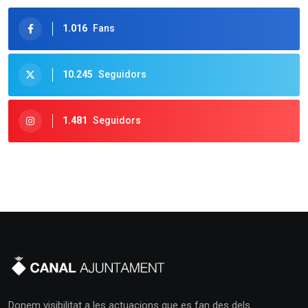
1.016
Fans
10.245
Seguidors
1.481
Seguidors
Donem visibilitat a les actuacions que es fan des dels