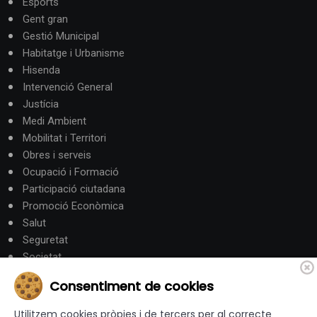
Esports
Gent gran
Gestió Municipal
Habitatge i Urbanisme
Hisenda
Intervenció General
Justícia
Medi Ambient
Mobilitat i Territori
Obres i serveis
Ocupació i Formació
Participació ciutadana
Promoció Econòmica
Salut
Seguretat
Societat
Turisme
Consentiment de cookies
Altres Canals
Utilitzem cookies pròpies i de tercers per al correcte