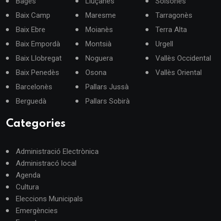
Bages
Lluçanès
Solsonès
Baix Camp
Maresme
Tarragonès
Baix Ebre
Moianès
Terra Alta
Baix Empordà
Montsià
Urgell
Baix Llobregat
Noguera
Vallès Occidental
Baix Penedès
Osona
Vallès Oriental
Barcelonès
Pallars Jussà
Berguedà
Pallars Sobirà
Categories
Administració Electrònica
Administracó local
Agenda
Cultura
Eleccions Municipals
Emergències