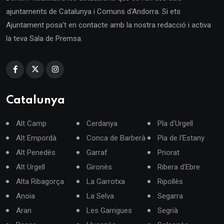
ajuntaments de Catalunya i Comuns d'Andorra. Si ets
Ajuntament posa't en contacte amb la nostra redacció i activa
la teva Sala de Premsa.
Catalunya
Alt Camp
Cerdanya
Pla d'Urgell
Alt Empordà
Conca de Barberà
Pla de l'Estany
Alt Penedès
Garraf
Priorat
Alt Urgell
Gironès
Ribera d'Ebre
Alta Ribagorça
La Garrotxa
Ripollès
Anoia
La Selva
Segarra
Aran
Les Garrigues
Segrià