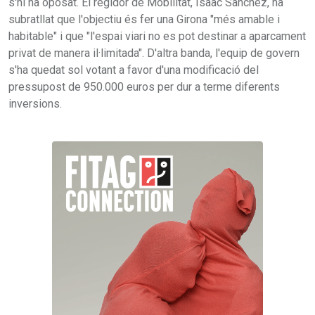
s'hi ha oposat. El regidor de Mobilitat, Isaac Sànchez, ha
subratllat que l'objectiu és fer una Girona "més amable i
habitable" i que "l'espai viari no es pot destinar a aparcament
privat de manera il·limitada". D'altra banda, l'equip de govern
s'ha quedat sol votant a favor d'una modificació del
pressupost de 950.000 euros per dur a terme diferents
inversions.