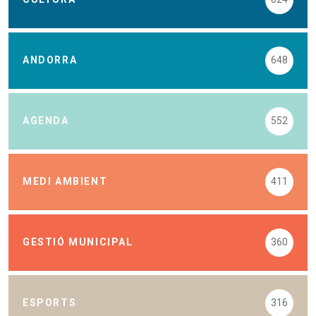
ANDORRA
648
AGENDA
552
MEDI AMBIENT
411
GESTIÓ MUNICIPAL
360
ESPORTS
316