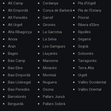
Alt Camp
Cerdanya
Pla d'Urgell
Alt Empordà
Conca de Barberà
Pla de l'Estany
Alt Penedès
Garraf
Priorat
Alt Urgell
Gironès
Ribera d'Ebre
Alta Ribagorça
La Garrotxa
Ripollès
Anoia
La Selva
Segarra
Aran
Les Garrigues
Segrià
Bages
Lluçanès
Solsonès
Baix Camp
Maresme
Tarragonès
Baix Ebre
Moianès
Terra Alta
Baix Empordà
Montsià
Urgell
Baix Llobregat
Noguera
Vallès Occidental
Baix Penedès
Osona
Vallès Oriental
Barcelonès
Pallars Jussà
Berguedà
Pallars Sobirà